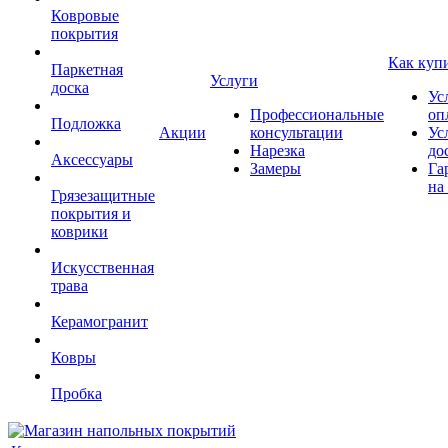
Ковровые
покрытия
Как куп
Паркетная
Услуги
доска
Ус
Профессиональные
оп
Подложка
Акции
консультации
Ус
Нарезка
до
Аксессуары
Замеры
Га
на
Грязезащитные
покрытия и
коврики
Искусственная
трава
Керамогранит
Ковры
Пробка