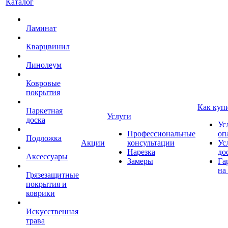
Каталог
Ламинат
Кварцвинил
Линолеум
Ковровые
покрытия
Как куп
Паркетная
Услуги
доска
Ус
Профессиональные
оп
Подложка
Акции
консультации
Ус
Нарезка
до
Аксессуары
Замеры
Га
на
Грязезащитные
покрытия и
коврики
Искусственная
трава