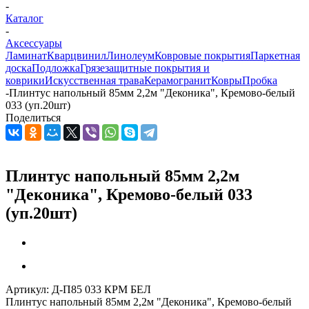
-
Каталог
-
Аксессуары
Ламинат
Кварцвинил
Линолеум
Ковровые покрытия
Паркетная
доска
Подложка
Грязезащитные покрытия и
коврики
Искусственная трава
Керамогранит
Ковры
Пробка
-
Плинтус напольный 85мм 2,2м "Деконика", Кремово-белый
033 (уп.20шт)
Поделиться
Плинтус напольный 85мм 2,2м
"Деконика", Кремово-белый 033
(уп.20шт)
Артикул:
Д-П85 033 КРМ БЕЛ
Плинтус напольный 85мм 2,2м "Деконика", Кремово-белый