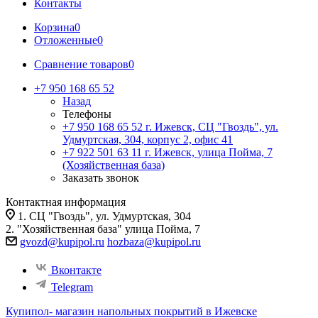
Контакты
Корзина
0
Отложенные
0
Сравнение товаров
0
+7 950 168 65 52
Назад
Телефоны
+7 950 168 65 52
г. Ижевск, СЦ "Гвоздь", ул.
Удмуртская, 304, корпус 2, офис 41
+7 922 501 63 11
г. Ижевск, улица Пойма, 7
(Хозяйственная база)
Заказать звонок
Контактная информация
1. СЦ "Гвоздь", ул. Удмуртская, 304
2. "Хозяйственная база" улица Пойма, 7
gvozd@kupipol.ru
hozbaza@kupipol.ru
Вконтакте
Telegram
Купипол- магазин напольных покрытий в Ижевске