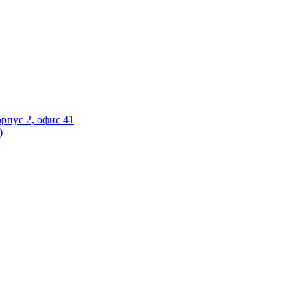
орпус 2, офис 41
)