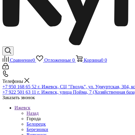
Сравнение
0
Отложенные
0
Корзина
0
0
Телефоны
+7 950 168 65 52
г. Ижевск, СЦ "Гвоздь", ул. Удмуртская, 304, к
+7 922 501 63 11
г. Ижевск, улица Пойма, 7 (Хозяйственная база
Заказать звонок
Ижевск
Назад
Города
Белорецк
Березники
Воткинск