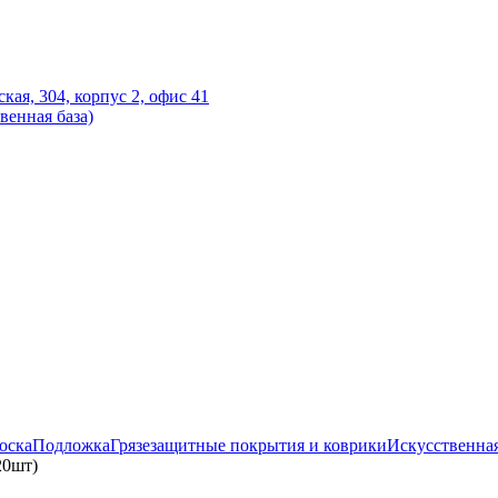
ская, 304, корпус 2, офис 41
венная база)
оска
Подложка
Грязезащитные покрытия и коврики
Искусственная
20шт)