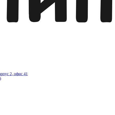
орпус 2, офис 41
)