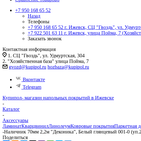
+7 950 168 65 52
Назад
Телефоны
+7 950 168 65 52
г. Ижевск, СЦ "Гвоздь", ул. Удмурт
+7 922 501 63 11
г. Ижевск, улица Пойма, 7 (Хозяйст
Заказать звонок
Контактная информация
1. СЦ "Гвоздь", ул. Удмуртская, 304
2. "Хозяйственная база" улица Пойма, 7
gvozd@kupipol.ru
hozbaza@kupipol.ru
Вконтакте
Telegram
Купипол- магазин напольных покрытий в Ижевске
-
Каталог
-
Аксессуары
Ламинат
Кварцвинил
Линолеум
Ковровые покрытия
Паркетная д
-
Наличник 70мм 2,2м "Деконика", Белый глянцевый 001-0 (уп.
Поделиться