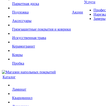
Услуги
Паркетная доска
Профес
Подложка
Акции
Нарезк
Замеры
Аксессуары
Грязезащитные покрытия и коврики
Искусственная трава
Керамогранит
Ковры
Пробка
Каталог
Ламинат
Кварцвинил