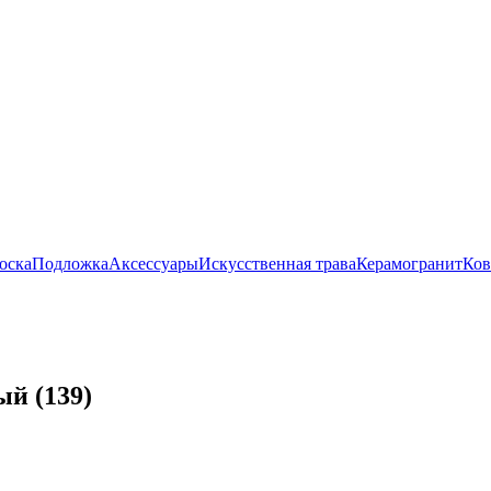
оска
Подложка
Аксессуары
Искусственная трава
Керамогранит
Ко
й (139)