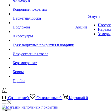
Линолеум
Ковровые покрытия
Услуги
Паркетная доска
Профес
Подложка
Акции
Нарезк
Замеры
Аксессуары
Грязезащитные покрытия и коврики
Искусственная трава
Керамогранит
Ковры
Пробка
Сравнение
0
Отложенные
0
Корзина
0
0