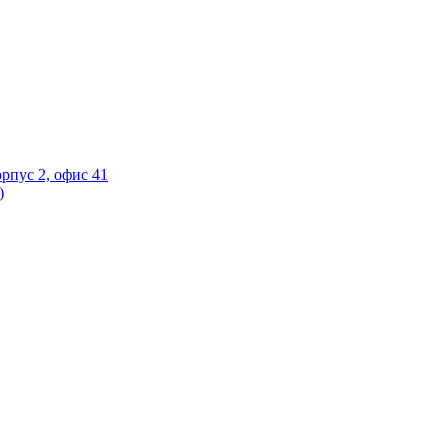
орпус 2, офис 41
)