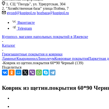
1. СЦ "Гвоздь", ул. Удмуртская, 304
2. "Хозяйственная база" улица Пойма, 7
gvozd@kupipol.ru
hozbaza@kupipol.ru
Вконтакте
Telegram
Купипол- магазин напольных покрытий в Ижевске
-
Каталог
-
Грязезащитные покрытия и коврики
Ламинат
Кварцвинил
Линолеум
Ковровые покрытия
Паркетная д
-
Коврик из щетин.покрытия 60*90 Черный (139)
Поделиться
Коврик из щетин.покрытия 60*90 Черны