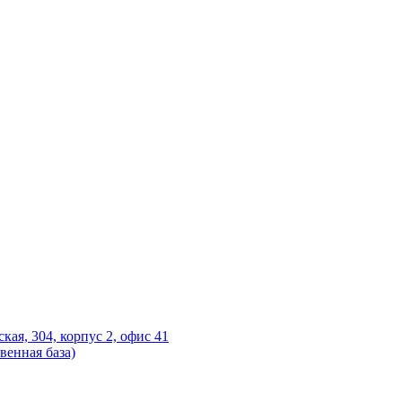
ская, 304, корпус 2, офис 41
венная база)