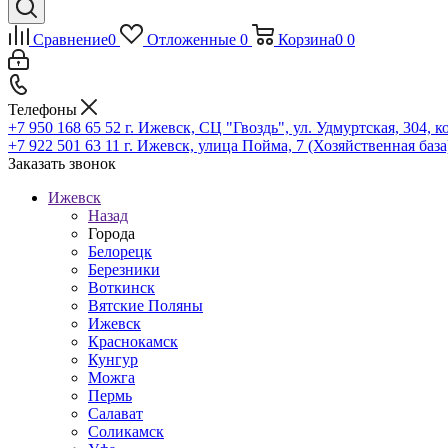
Сравнение
0
Отложенные
0
Корзина
0
0
Телефоны
+7 950 168 65 52
г. Ижевск, СЦ "Гвоздь", ул. Удмуртская, 304, к
+7 922 501 63 11
г. Ижевск, улица Пойма, 7 (Хозяйственная база
Заказать звонок
Ижевск
Назад
Города
Белорецк
Березники
Воткинск
Вятские Поляны
Ижевск
Краснокамск
Кунгур
Можга
Пермь
Салават
Соликамск