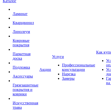
Каталог
Ламинат
Кварцвинил
Линолеум
Ковровые
покрытия
Как куп
Паркетная
Услуги
доска
Ус
Профессиональные
оп
Подложка
Акции
консультации
Ус
Нарезка
до
Аксессуары
Замеры
Га
на
Грязезащитные
покрытия и
коврики
Искусственная
трава