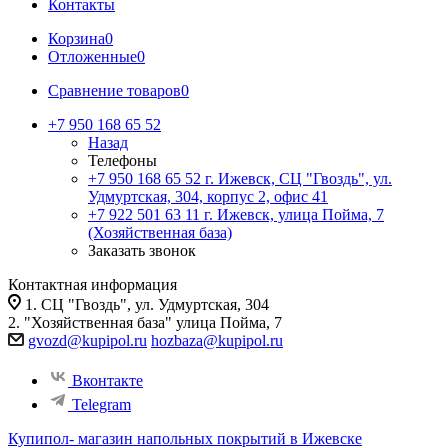
Контакты
Корзина
0
Отложенные
0
Сравнение товаров
0
+7 950 168 65 52
Назад
Телефоны
+7 950 168 65 52
г. Ижевск, СЦ "Гвоздь", ул.
Удмуртская, 304, корпус 2, офис 41
+7 922 501 63 11
г. Ижевск, улица Пойма, 7
(Хозяйственная база)
Заказать звонок
Контактная информация
1. СЦ "Гвоздь", ул. Удмуртская, 304
2. "Хозяйственная база" улица Пойма, 7
gvozd@kupipol.ru
hozbaza@kupipol.ru
Вконтакте
Telegram
Купипол- магазин напольных покрытий в Ижевске