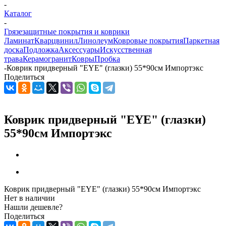
-
Каталог
-
Грязезащитные покрытия и коврики
Ламинат
Кварцвинил
Линолеум
Ковровые покрытия
Паркетная
доска
Подложка
Аксессуары
Искусственная
трава
Керамогранит
Ковры
Пробка
-
Коврик придверный "EYE" (глазки) 55*90см Импортэкс
Поделиться
Коврик придверный "EYE" (глазки)
55*90см Импортэкс
Коврик придверный "EYE" (глазки) 55*90см Импортэкс
Нет в наличии
Нашли дешевле?
Поделиться