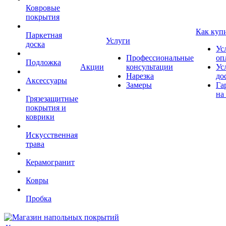
Ковровые
покрытия
Как куп
Паркетная
Услуги
доска
Ус
Профессиональные
оп
Подложка
Акции
консультации
Ус
Нарезка
до
Аксессуары
Замеры
Га
на
Грязезащитные
покрытия и
коврики
Искусственная
трава
Керамогранит
Ковры
Пробка