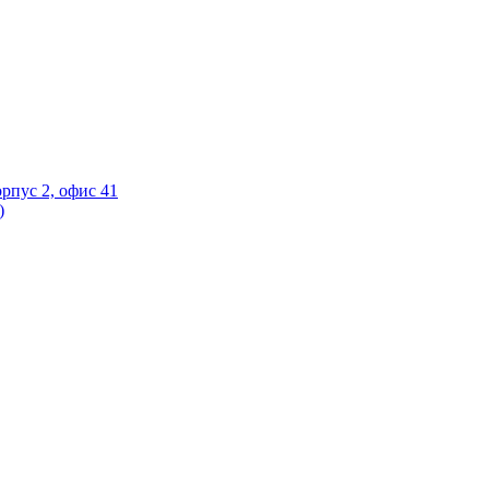
орпус 2, офис 41
)