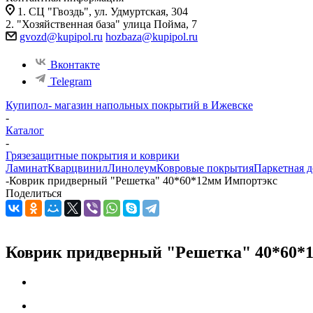
1. СЦ "Гвоздь", ул. Удмуртская, 304
2. "Хозяйственная база" улица Пойма, 7
gvozd@kupipol.ru
hozbaza@kupipol.ru
Вконтакте
Telegram
Купипол- магазин напольных покрытий в Ижевске
-
Каталог
-
Грязезащитные покрытия и коврики
Ламинат
Кварцвинил
Линолеум
Ковровые покрытия
Паркетная д
-
Коврик придверный "Решетка" 40*60*12мм Импортэкс
Поделиться
Коврик придверный "Решетка" 40*60*