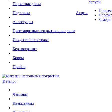
Услуги
Паркетная доска
Профес
Подложка
Акции
Нарезк
Замеры
Аксессуары
Грязезащитные покрытия и коврики
Искусственная трава
Керамогранит
Ковры
Пробка
Каталог
Ламинат
Кварцвинил