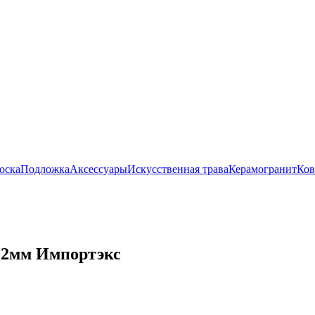
оска
Подложка
Аксессуары
Искусственная трава
Керамогранит
Ко
12мм Импортэкс