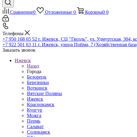
Сравнение
0
Отложенные
0
Корзина
0
0
Телефоны
+7 950 168 65 52
г. Ижевск, СЦ "Гвоздь", ул. Удмуртская, 304, к
+7 922 501 63 11
г. Ижевск, улица Пойма, 7 (Хозяйственная база
Заказать звонок
Ижевск
Назад
Города
Белорецк
Березники
Воткинск
Вятские Поляны
Ижевск
Краснокамск
Кунгур
Можга
Пермь
Салават
Соликамск