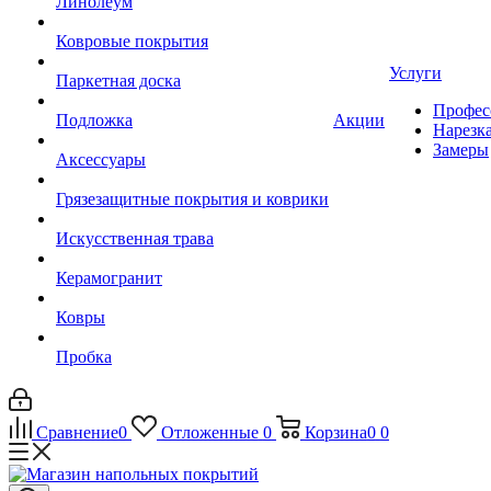
Линолеум
Ковровые покрытия
Услуги
Паркетная доска
Профес
Подложка
Акции
Нарезк
Замеры
Аксессуары
Грязезащитные покрытия и коврики
Искусственная трава
Керамогранит
Ковры
Пробка
Сравнение
0
Отложенные
0
Корзина
0
0