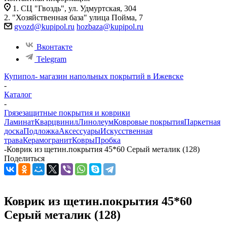
1. СЦ "Гвоздь", ул. Удмуртская, 304
2. "Хозяйственная база" улица Пойма, 7
gvozd@kupipol.ru
hozbaza@kupipol.ru
Вконтакте
Telegram
Купипол- магазин напольных покрытий в Ижевске
-
Каталог
-
Грязезащитные покрытия и коврики
Ламинат
Кварцвинил
Линолеум
Ковровые покрытия
Паркетная
доска
Подложка
Аксессуары
Искусственная
трава
Керамогранит
Ковры
Пробка
-
Коврик из щетин.покрытия 45*60 Серый металик (128)
Поделиться
Коврик из щетин.покрытия 45*60
Серый металик (128)