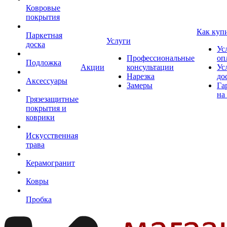
Ковровые
покрытия
Как куп
Паркетная
Услуги
доска
Ус
Профессиональные
оп
Подложка
Акции
консультации
Ус
Нарезка
до
Аксессуары
Замеры
Га
на
Грязезащитные
покрытия и
коврики
Искусственная
трава
Керамогранит
Ковры
Пробка