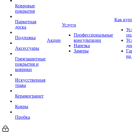
Ковровые
покрытия
Как куп
Паркетная
Услуги
доска
Ус
Профессиональные
оп
Подложка
Акции
консультации
Ус
Нарезка
до
Аксессуары
Замеры
Га
на
Грязезащитные
покрытия и
коврики
Искусственная
трава
Керамогранит
Ковры
Пробка