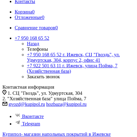
Контакты
Корзина
0
Отложенные
0
Сравнение товаров
0
+7 950 168 65 52
Назад
Телефоны
+7 950 168 65 52
г. Ижевск, СЦ "Гвоздь", ул.
Удмуртская, 304, корпус 2, офис 41
+7 922 501 63 11
г. Ижевск, улица Пойма, 7
(Хозяйственная база)
Заказать звонок
Контактная информация
1. СЦ "Гвоздь", ул. Удмуртская, 304
2. "Хозяйственная база" улица Пойма, 7
gvozd@kupipol.ru
hozbaza@kupipol.ru
Вконтакте
Telegram
Купипол- магазин напольных покрытий в Ижевске