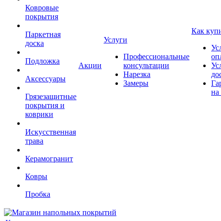
Ковровые
покрытия
Как куп
Паркетная
Услуги
доска
Ус
Профессиональные
оп
Подложка
Акции
консультации
Ус
Нарезка
до
Аксессуары
Замеры
Га
на
Грязезащитные
покрытия и
коврики
Искусственная
трава
Керамогранит
Ковры
Пробка