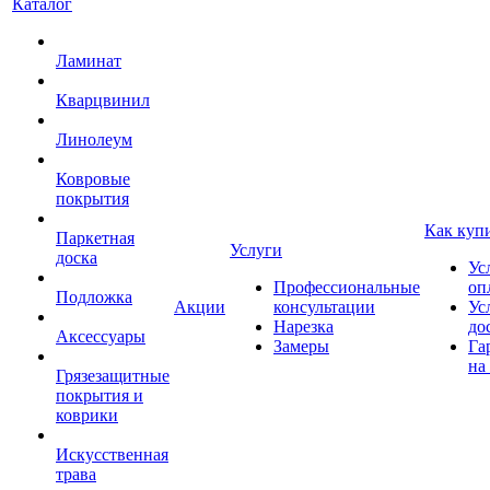
Каталог
Ламинат
Кварцвинил
Линолеум
Ковровые
покрытия
Как куп
Паркетная
Услуги
доска
Ус
Профессиональные
оп
Подложка
Акции
консультации
Ус
Нарезка
до
Аксессуары
Замеры
Га
на
Грязезащитные
покрытия и
коврики
Искусственная
трава