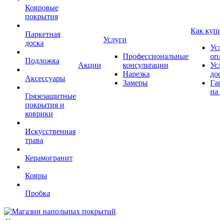
Ковровые
покрытия
Как куп
Паркетная
Услуги
доска
Ус
Профессиональные
оп
Подложка
Акции
консультации
Ус
Нарезка
до
Аксессуары
Замеры
Га
на
Грязезащитные
покрытия и
коврики
Искусственная
трава
Керамогранит
Ковры
Пробка