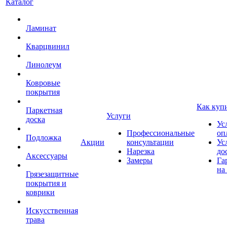
Каталог
Ламинат
Кварцвинил
Линолеум
Ковровые
покрытия
Как куп
Паркетная
Услуги
доска
Ус
Профессиональные
оп
Подложка
Акции
консультации
Ус
Нарезка
до
Аксессуары
Замеры
Га
на
Грязезащитные
покрытия и
коврики
Искусственная
трава