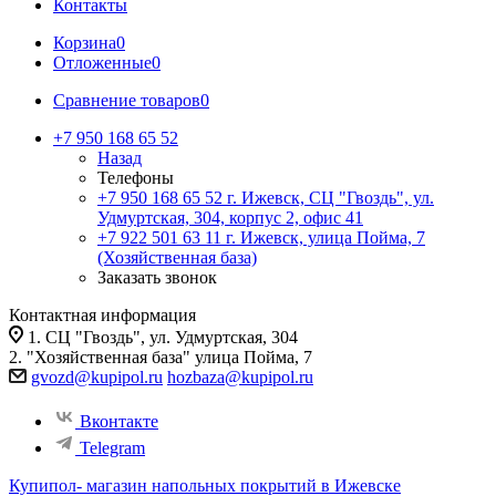
Контакты
Корзина
0
Отложенные
0
Сравнение товаров
0
+7 950 168 65 52
Назад
Телефоны
+7 950 168 65 52
г. Ижевск, СЦ "Гвоздь", ул.
Удмуртская, 304, корпус 2, офис 41
+7 922 501 63 11
г. Ижевск, улица Пойма, 7
(Хозяйственная база)
Заказать звонок
Контактная информация
1. СЦ "Гвоздь", ул. Удмуртская, 304
2. "Хозяйственная база" улица Пойма, 7
gvozd@kupipol.ru
hozbaza@kupipol.ru
Вконтакте
Telegram
Купипол- магазин напольных покрытий в Ижевске