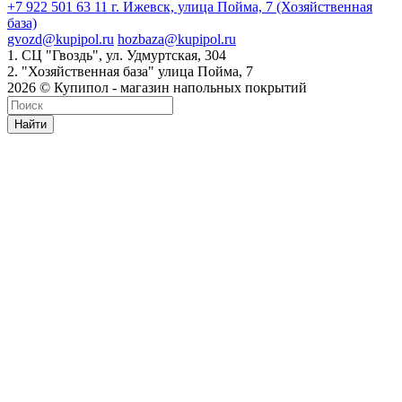
+7 922 501 63 11
г. Ижевск, улица Пойма, 7 (Хозяйственная
база)
gvozd@kupipol.ru
hozbaza@kupipol.ru
1. СЦ "Гвоздь", ул. Удмуртская, 304
2. "Хозяйственная база" улица Пойма, 7
2026 © Купипол - магазин напольных покрытий
Найти