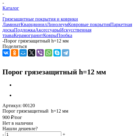
-
Каталог
-
Грязезащитные покрытия и коврики
Ламинат
Кварцвинил
Линолеум
Ковровые покрытия
Паркетная
доска
Подложка
Аксессуары
Искусственная
трава
Керамогранит
Ковры
Пробка
-
Порог грязезащитный h=12 мм
Поделиться
Порог грязезащитный h=12 мм
Артикул:
00120
Порог грязезащитный h=12 мм
900
₽
/пог
Нет в наличии
Нашли дешевле?
-
+