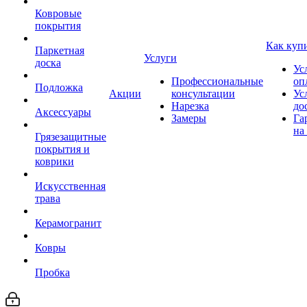
Ковровые
покрытия
Как куп
Паркетная
Услуги
доска
Ус
Профессиональные
оп
Подложка
Акции
консультации
Ус
Нарезка
до
Аксессуары
Замеры
Га
на
Грязезащитные
покрытия и
коврики
Искусственная
трава
Керамогранит
Ковры
Пробка