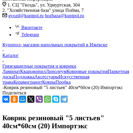
1. СЦ "Гвоздь", ул. Удмуртская, 304
2. "Хозяйственная база" улица Пойма, 7
gvozd@kupipol.ru
hozbaza@kupipol.ru
Вконтакте
Telegram
Купипол- магазин напольных покрытий в Ижевске
-
Каталог
-
Грязезащитные покрытия и коврики
Ламинат
Кварцвинил
Линолеум
Ковровые покрытия
Паркетная
доска
Подложка
Аксессуары
Искусственная
трава
Керамогранит
Ковры
Пробка
-
Коврик резиновый "5 листьев" 40см*60см (20) Импортэкс
Поделиться
Коврик резиновый "5 листьев"
40см*60см (20) Импортэкс