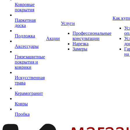
Ковровые
покрытия
Как куп
Паркетная
Услуги
доска
Ус
Профессиональные
оп
Подложка
Акции
консультации
Ус
Нарезка
до
Аксессуары
Замеры
Га
на
Грязезащитные
покрытия и
коврики
Искусственная
трава
Керамогранит
Ковры
Пробка