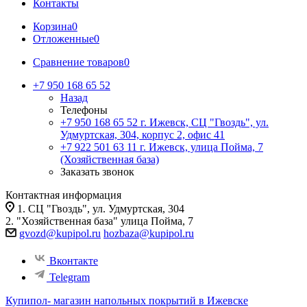
Контакты
Корзина
0
Отложенные
0
Сравнение товаров
0
+7 950 168 65 52
Назад
Телефоны
+7 950 168 65 52
г. Ижевск, СЦ "Гвоздь", ул.
Удмуртская, 304, корпус 2, офис 41
+7 922 501 63 11
г. Ижевск, улица Пойма, 7
(Хозяйственная база)
Заказать звонок
Контактная информация
1. СЦ "Гвоздь", ул. Удмуртская, 304
2. "Хозяйственная база" улица Пойма, 7
gvozd@kupipol.ru
hozbaza@kupipol.ru
Вконтакте
Telegram
Купипол- магазин напольных покрытий в Ижевске