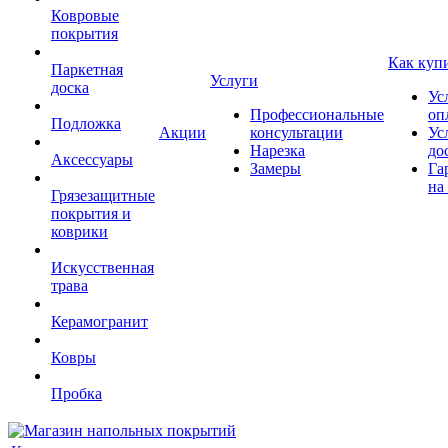
Ковровые
покрытия
Как куп
Паркетная
Услуги
доска
Ус
Профессиональные
оп
Подложка
Акции
консультации
Ус
Нарезка
до
Аксессуары
Замеры
Га
на
Грязезащитные
покрытия и
коврики
Искусственная
трава
Керамогранит
Ковры
Пробка