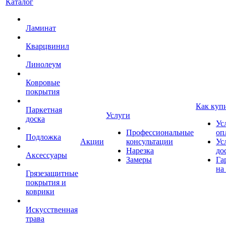
Каталог
Ламинат
Кварцвинил
Линолеум
Ковровые
покрытия
Как куп
Паркетная
Услуги
доска
Ус
Профессиональные
оп
Подложка
Акции
консультации
Ус
Нарезка
до
Аксессуары
Замеры
Га
на
Грязезащитные
покрытия и
коврики
Искусственная
трава