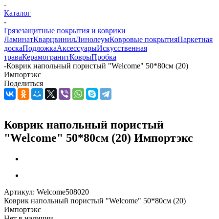
-
Каталог
-
Грязезащитные покрытия и коврики
Ламинат
Кварцвинил
Линолеум
Ковровые покрытия
Паркетная
доска
Подложка
Аксессуары
Искусственная
трава
Керамогранит
Ковры
Пробка
-
Коврик напольный пористый "Welcome" 50*80см (20)
Импортэкс
Поделиться
Коврик напольный пористый
"Welcome" 50*80см (20) Импортэкс
Артикул:
Welcome508020
Коврик напольный пористый "Welcome" 50*80см (20)
Импортэкс
Нет в наличии