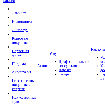
Каталог
Ламинат
Кварцвинил
Линолеум
Ковровые
покрытия
Как куп
Паркетная
Услуги
доска
Ус
Профессиональные
оп
Подложка
Акции
консультации
Ус
Нарезка
до
Аксессуары
Замеры
Га
на
Грязезащитные
покрытия и
коврики
Искусственная
трава