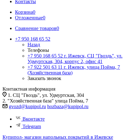
Контакты
Корзина
0
Отложенные
0
Сравнение товаров
0
+7 950 168 65 52
Назад
Телефоны
+7 950 168 65 52
г. Ижевск, СЦ "Гвоздь", ул.
Удмуртская, 304, корпус 2, офис 41
+7 922 501 63 11
г. Ижевск, улица Пойма, 7
(Хозяйственная база)
Заказать звонок
Контактная информация
1. СЦ "Гвоздь", ул. Удмуртская, 304
2. "Хозяйственная база" улица Пойма, 7
gvozd@kupipol.ru
hozbaza@kupipol.ru
Вконтакте
Telegram
Купипол- магазин напольных покрытий в Ижевске