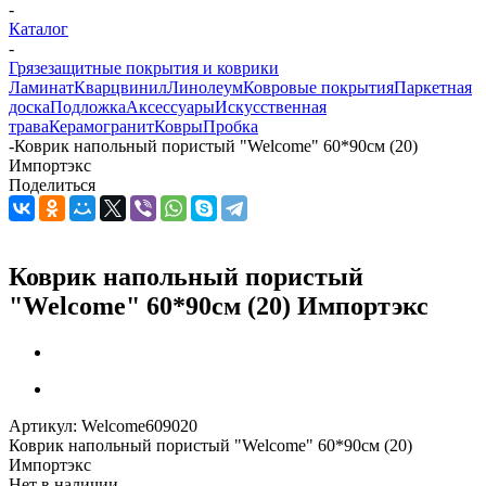
-
Каталог
-
Грязезащитные покрытия и коврики
Ламинат
Кварцвинил
Линолеум
Ковровые покрытия
Паркетная
доска
Подложка
Аксессуары
Искусственная
трава
Керамогранит
Ковры
Пробка
-
Коврик напольный пористый "Welcome" 60*90см (20)
Импортэкс
Поделиться
Коврик напольный пористый
"Welcome" 60*90см (20) Импортэкс
Артикул:
Welcome609020
Коврик напольный пористый "Welcome" 60*90см (20)
Импортэкс
Нет в наличии