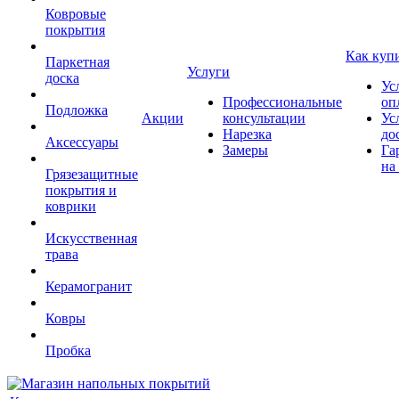
Ковровые
покрытия
Как куп
Паркетная
Услуги
доска
Ус
Профессиональные
оп
Подложка
Акции
консультации
Ус
Нарезка
до
Аксессуары
Замеры
Га
на
Грязезащитные
покрытия и
коврики
Искусственная
трава
Керамогранит
Ковры
Пробка