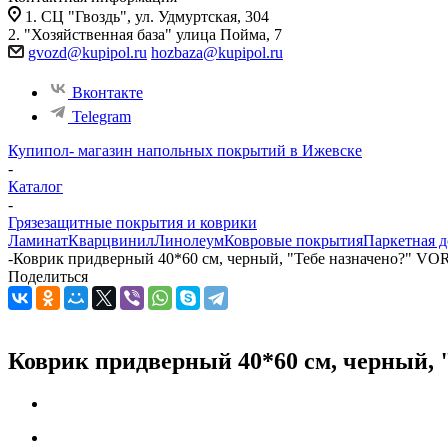
1. СЦ "Гвоздь", ул. Удмуртская, 304
2. "Хозяйственная база" улица Пойма, 7
gvozd@kupipol.ru
hozbaza@kupipol.ru
Вконтакте
Telegram
Купипол- магазин напольных покрытий в Ижевске
-
Каталог
-
Грязезащитные покрытия и коврики
Ламинат
Кварцвинил
Линолеум
Ковровые покрытия
Паркетная д
-
Коврик придверный 40*60 см, черный, "Тебе назначено?" VO
Поделиться
Коврик придверный 40*60 см, черный, 