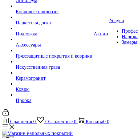
Линолеум
Ковровые покрытия
Услуги
Паркетная доска
Профес
Подложка
Акции
Нарезк
Замеры
Аксессуары
Грязезащитные покрытия и коврики
Искусственная трава
Керамогранит
Ковры
Пробка
Сравнение
0
Отложенные
0
Корзина
0
0