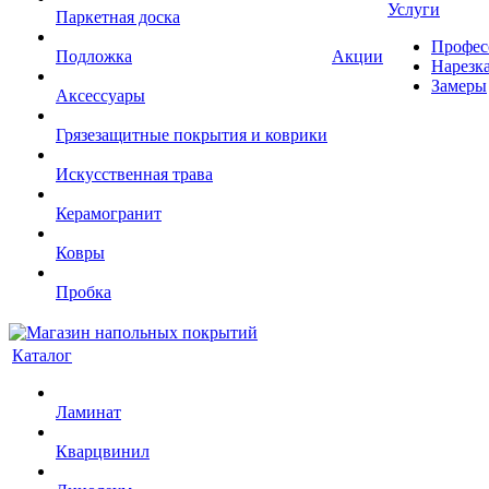
Услуги
Паркетная доска
Профес
Подложка
Акции
Нарезк
Замеры
Аксессуары
Грязезащитные покрытия и коврики
Искусственная трава
Керамогранит
Ковры
Пробка
Каталог
Ламинат
Кварцвинил