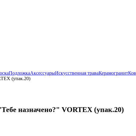
оска
Подложка
Аксессуары
Искусственная трава
Керамогранит
Ко
RTEX (упак.20)
"Тебе назначено?" VORTEX (упак.20)