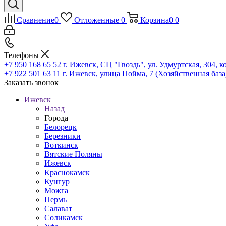
Сравнение
0
Отложенные
0
Корзина
0
0
Телефоны
+7 950 168 65 52
г. Ижевск, СЦ "Гвоздь", ул. Удмуртская, 304, к
+7 922 501 63 11
г. Ижевск, улица Пойма, 7 (Хозяйственная база
Заказать звонок
Ижевск
Назад
Города
Белорецк
Березники
Воткинск
Вятские Поляны
Ижевск
Краснокамск
Кунгур
Можга
Пермь
Салават
Соликамск