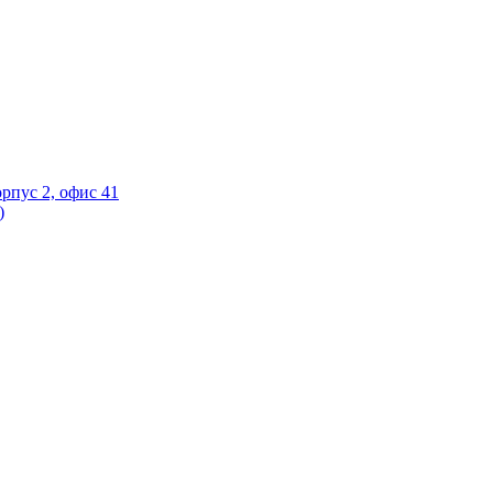
орпус 2, офис 41
)