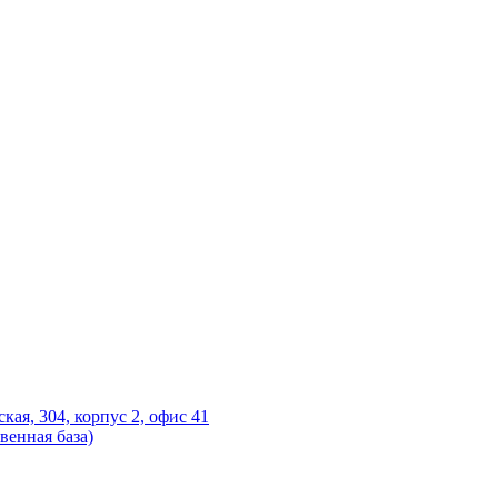
ская, 304, корпус 2, офис 41
венная база)