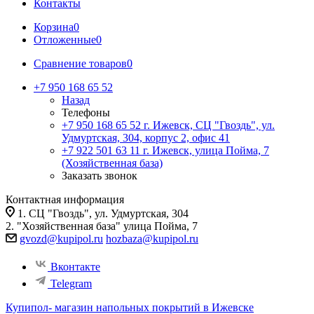
Контакты
Корзина
0
Отложенные
0
Сравнение товаров
0
+7 950 168 65 52
Назад
Телефоны
+7 950 168 65 52
г. Ижевск, СЦ "Гвоздь", ул.
Удмуртская, 304, корпус 2, офис 41
+7 922 501 63 11
г. Ижевск, улица Пойма, 7
(Хозяйственная база)
Заказать звонок
Контактная информация
1. СЦ "Гвоздь", ул. Удмуртская, 304
2. "Хозяйственная база" улица Пойма, 7
gvozd@kupipol.ru
hozbaza@kupipol.ru
Вконтакте
Telegram
Купипол- магазин напольных покрытий в Ижевске