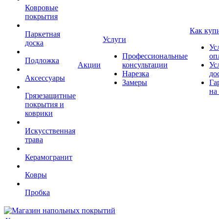
Ковровые
покрытия
Как куп
Паркетная
Услуги
доска
Ус
Профессиональные
оп
Подложка
Акции
консультации
Ус
Нарезка
до
Аксессуары
Замеры
Га
на
Грязезащитные
покрытия и
коврики
Искусственная
трава
Керамогранит
Ковры
Пробка