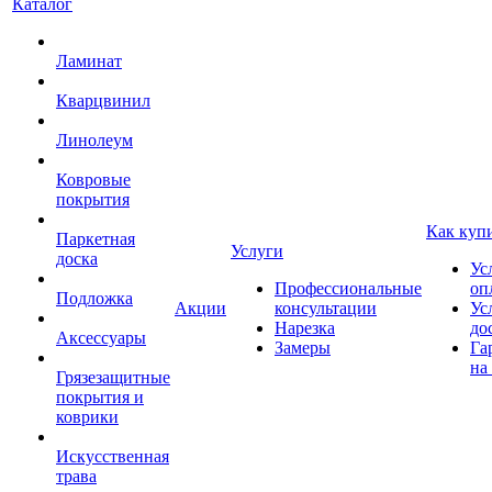
Каталог
Ламинат
Кварцвинил
Линолеум
Ковровые
покрытия
Как куп
Паркетная
Услуги
доска
Ус
Профессиональные
оп
Подложка
Акции
консультации
Ус
Нарезка
до
Аксессуары
Замеры
Га
на
Грязезащитные
покрытия и
коврики
Искусственная
трава