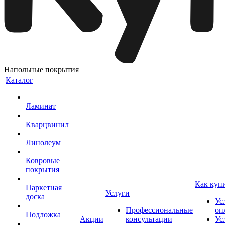
Напольные покрытия
Каталог
Ламинат
Кварцвинил
Линолеум
Ковровые
покрытия
Как куп
Паркетная
Услуги
доска
Ус
Профессиональные
оп
Подложка
Акции
консультации
Ус