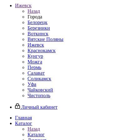
Ижевск
Назад
Города
Белорецк
Березники
Воткинск
Вятские Поляны
Ижевск
Краснокамск
Кунгур
Можга
Пермь
Салават
Соликамск
Уфа
Чайковский
Чистополь
Личный кабинет
Главная
Каталог
Назад
Каталог