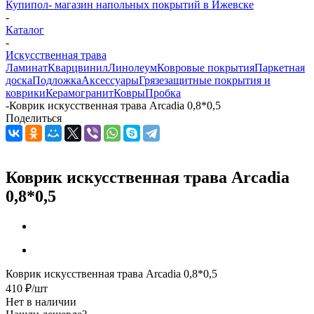
Купипол- магазин напольных покрытий в Ижевске
-
Каталог
-
Искусственная трава
Ламинат
Кварцвинил
Линолеум
Ковровые покрытия
Паркетная
доска
Подложка
Аксессуары
Грязезащитные покрытия и
коврики
Керамогранит
Ковры
Пробка
-
Коврик искусственная трава Arcadia 0,8*0,5
Поделиться
Коврик искусственная трава Arcadia
0,8*0,5
Коврик искусственная трава Arcadia 0,8*0,5
410
₽
/шт
Нет в наличии