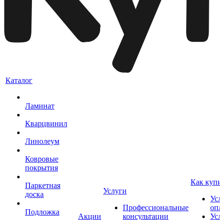
Каталог
Ламинат
Кварцвинил
Линолеум
Ковровые
покрытия
Как куп
Паркетная
Услуги
доска
Ус
Профессиональные
оп
Подложка
Акции
консультации
Ус