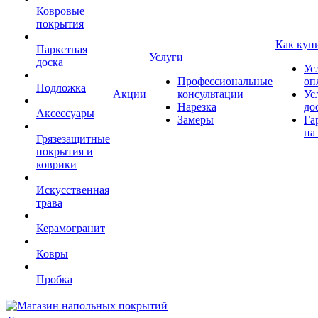
Ковровые
покрытия
Как куп
Паркетная
Услуги
доска
Ус
Профессиональные
оп
Подложка
Акции
консультации
Ус
Нарезка
до
Аксессуары
Замеры
Га
на
Грязезащитные
покрытия и
коврики
Искусственная
трава
Керамогранит
Ковры
Пробка