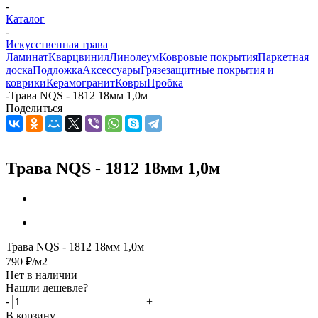
-
Каталог
-
Искусственная трава
Ламинат
Кварцвинил
Линолеум
Ковровые покрытия
Паркетная
доска
Подложка
Аксессуары
Грязезащитные покрытия и
коврики
Керамогранит
Ковры
Пробка
-
Трава NQS - 1812 18мм 1,0м
Поделиться
Трава NQS - 1812 18мм 1,0м
Трава NQS - 1812 18мм 1,0м
790
₽
/м2
Нет в наличии
Нашли дешевле?
-
+
В корзину