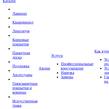
Каталог
Ламинат
Кварцвинил
Линолеум
Ковровые
покрытия
Как куп
Паркетная
Услуги
доска
Ус
Профессиональные
оп
Подложка
Акции
консультации
Ус
Нарезка
до
Аксессуары
Замеры
Га
на
Грязезащитные
покрытия и
коврики
Искусственная
трава