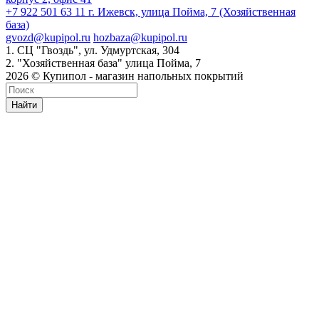
+7 922 501 63 11
г. Ижевск, улица Пойма, 7 (Хозяйственная
база)
gvozd@kupipol.ru
hozbaza@kupipol.ru
1. СЦ "Гвоздь", ул. Удмуртская, 304
2. "Хозяйственная база" улица Пойма, 7
2026 © Купипол - магазин напольных покрытий
Найти