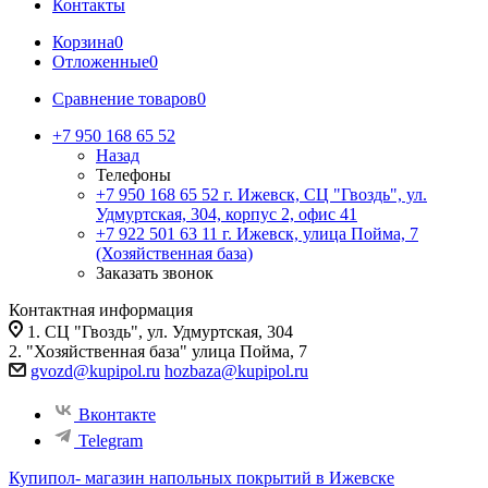
Контакты
Корзина
0
Отложенные
0
Сравнение товаров
0
+7 950 168 65 52
Назад
Телефоны
+7 950 168 65 52
г. Ижевск, СЦ "Гвоздь", ул.
Удмуртская, 304, корпус 2, офис 41
+7 922 501 63 11
г. Ижевск, улица Пойма, 7
(Хозяйственная база)
Заказать звонок
Контактная информация
1. СЦ "Гвоздь", ул. Удмуртская, 304
2. "Хозяйственная база" улица Пойма, 7
gvozd@kupipol.ru
hozbaza@kupipol.ru
Вконтакте
Telegram
Купипол- магазин напольных покрытий в Ижевске