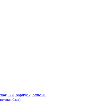
ская, 304, корпус 2, офис 41
венная база)