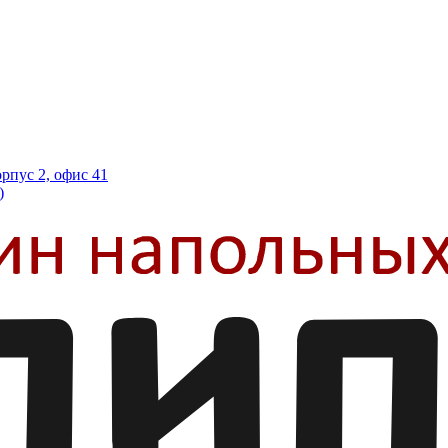
орпус 2, офис 41
)