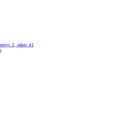
орпус 2, офис 41
)