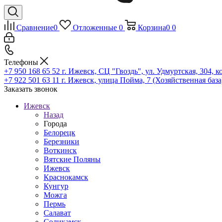
Сравнение
0
Отложенные
0
Корзина
0
0
Телефоны
+7 950 168 65 52
г. Ижевск, СЦ "Гвоздь", ул. Удмуртская, 304, к
+7 922 501 63 11
г. Ижевск, улица Пойма, 7 (Хозяйственная база
Заказать звонок
Ижевск
Назад
Города
Белорецк
Березники
Воткинск
Вятские Поляны
Ижевск
Краснокамск
Кунгур
Можга
Пермь
Салават
Соликамск