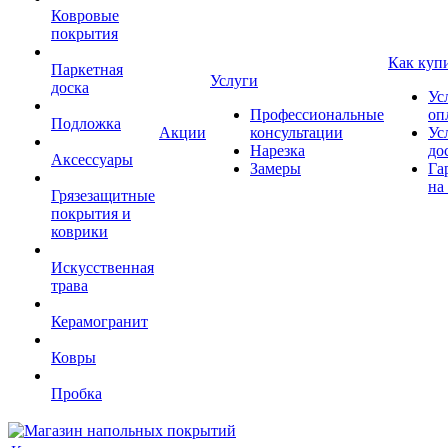
Ковровые
покрытия
Как куп
Паркетная
Услуги
доска
Ус
Профессиональные
оп
Подложка
Акции
консультации
Ус
Нарезка
до
Аксессуары
Замеры
Га
на
Грязезащитные
покрытия и
коврики
Искусственная
трава
Керамогранит
Ковры
Пробка