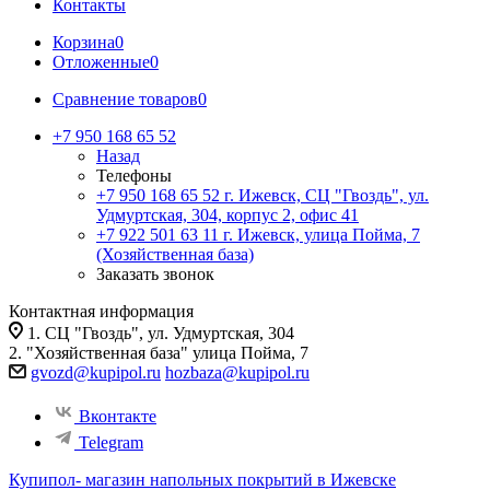
Контакты
Корзина
0
Отложенные
0
Сравнение товаров
0
+7 950 168 65 52
Назад
Телефоны
+7 950 168 65 52
г. Ижевск, СЦ "Гвоздь", ул.
Удмуртская, 304, корпус 2, офис 41
+7 922 501 63 11
г. Ижевск, улица Пойма, 7
(Хозяйственная база)
Заказать звонок
Контактная информация
1. СЦ "Гвоздь", ул. Удмуртская, 304
2. "Хозяйственная база" улица Пойма, 7
gvozd@kupipol.ru
hozbaza@kupipol.ru
Вконтакте
Telegram
Купипол- магазин напольных покрытий в Ижевске