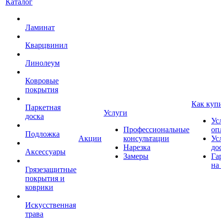
Каталог
Ламинат
Кварцвинил
Линолеум
Ковровые
покрытия
Как куп
Паркетная
Услуги
доска
Ус
Профессиональные
оп
Подложка
Акции
консультации
Ус
Нарезка
до
Аксессуары
Замеры
Га
на
Грязезащитные
покрытия и
коврики
Искусственная
трава