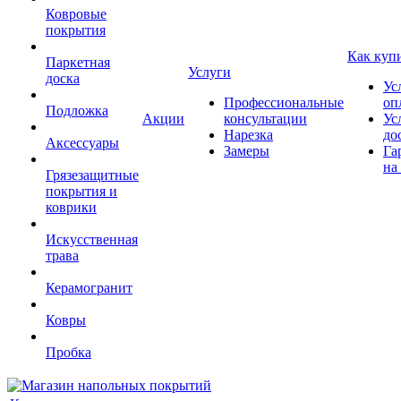
Ковровые
покрытия
Как куп
Паркетная
Услуги
доска
Ус
Профессиональные
оп
Подложка
Акции
консультации
Ус
Нарезка
до
Аксессуары
Замеры
Га
на
Грязезащитные
покрытия и
коврики
Искусственная
трава
Керамогранит
Ковры
Пробка