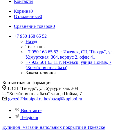
Контакты
Корзина
0
Отложенные
0
Сравнение товаров
0
+7 950 168 65 52
Назад
Телефоны
+7 950 168 65 52
г. Ижевск, СЦ "Гвоздь", ул.
Удмуртская, 304, корпус 2, офис 41
+7 922 501 63 11
г. Ижевск, улица Пойма, 7
(Хозяйственная база)
Заказать звонок
Контактная информация
1. СЦ "Гвоздь", ул. Удмуртская, 304
2. "Хозяйственная база" улица Пойма, 7
gvozd@kupipol.ru
hozbaza@kupipol.ru
Вконтакте
Telegram
Купипол- магазин напольных покрытий в Ижевске