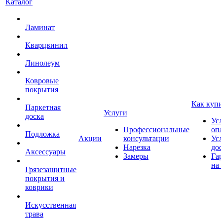
Каталог
Ламинат
Кварцвинил
Линолеум
Ковровые
покрытия
Как куп
Паркетная
Услуги
доска
Ус
Профессиональные
оп
Подложка
Акции
консультации
Ус
Нарезка
до
Аксессуары
Замеры
Га
на
Грязезащитные
покрытия и
коврики
Искусственная
трава