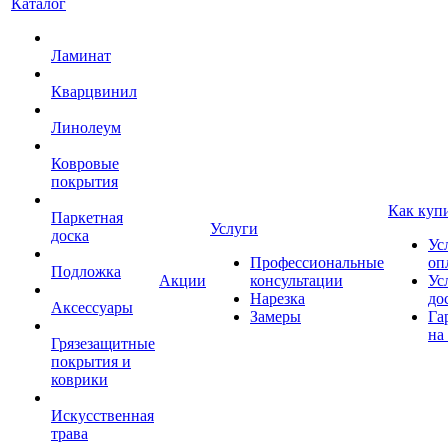
Каталог
Ламинат
Кварцвинил
Линолеум
Ковровые
покрытия
Как куп
Паркетная
Услуги
доска
Ус
Профессиональные
оп
Подложка
Акции
консультации
Ус
Нарезка
до
Аксессуары
Замеры
Га
на
Грязезащитные
покрытия и
коврики
Искусственная
трава