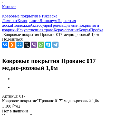
-
Каталог
-
Ковровые покрытия в Ижевске
Ламинат
Кварцвинил
Линолеум
Паркетная
доска
Подложка
Аксессуары
Грязезащитные покрытия и
коврики
Искусственная трава
Керамогранит
Ковры
Пробка
-
Ковровые покрытия Прованс 017 медно-розовый 1,0м
Поделиться
Ковровые покрытия Прованс 017
медно-розовый 1,0м
Артикул:
017
Ковровое покрытие"Прованс 017" медно-розовый 1,0м
1 100
₽
/м2
Нет в наличии