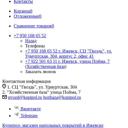
Контакты
Корзина
0
Отложенные
0
Сравнение товаров
0
+7 950 168 65 52
Назад
Телефоны
+7 950 168 65 52
г. Ижевск, СЦ "Гвоздь", ул.
Удмуртская, 304, корпус 2, офис 41
+7 922 501 63 11
г. Ижевск, улица Пойма, 7
(Хозяйственная база)
Заказать звонок
Контактная информация
1. СЦ "Гвоздь", ул. Удмуртская, 304
2. "Хозяйственная база" улица Пойма, 7
gvozd@kupipol.ru
hozbaza@kupipol.ru
Вконтакте
Telegram
Купипол- магазин напольных покрытий в Ижевске