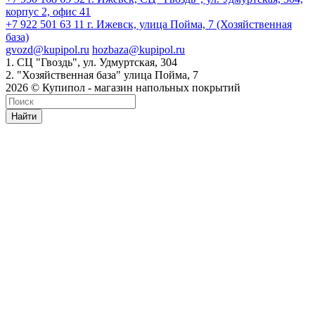
корпус 2, офис 41
+7 922 501 63 11
г. Ижевск, улица Пойма, 7 (Хозяйственная
база)
gvozd@kupipol.ru
hozbaza@kupipol.ru
1. СЦ "Гвоздь", ул. Удмуртская, 304
2. "Хозяйственная база" улица Пойма, 7
2026 © Купипол - магазин напольных покрытий
Найти