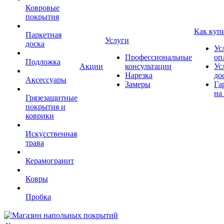
Ковровые
покрытия
Как куп
Паркетная
Услуги
доска
Ус
Профессиональные
оп
Подложка
Акции
консультации
Ус
Нарезка
до
Аксессуары
Замеры
Га
на
Грязезащитные
покрытия и
коврики
Искусственная
трава
Керамогранит
Ковры
Пробка