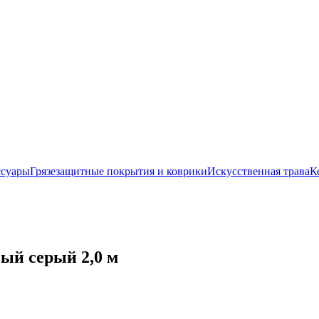
ссуары
Грязезащитные покрытия и коврики
Искусственная трава
К
ый серый 2,0 м