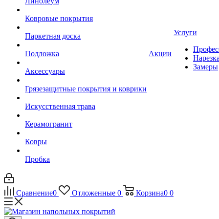
Линолеум
Ковровые покрытия
Услуги
Паркетная доска
Профес
Подложка
Акции
Нарезк
Замеры
Аксессуары
Грязезащитные покрытия и коврики
Искусственная трава
Керамогранит
Ковры
Пробка
Сравнение
0
Отложенные
0
Корзина
0
0