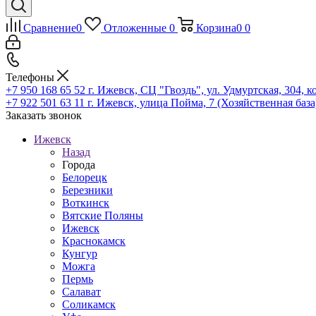
Сравнение
0
Отложенные
0
Корзина
0
0
Телефоны
+7 950 168 65 52
г. Ижевск, СЦ "Гвоздь", ул. Удмуртская, 304, к
+7 922 501 63 11
г. Ижевск, улица Пойма, 7 (Хозяйственная база
Заказать звонок
Ижевск
Назад
Города
Белорецк
Березники
Воткинск
Вятские Поляны
Ижевск
Краснокамск
Кунгур
Можга
Пермь
Салават
Соликамск