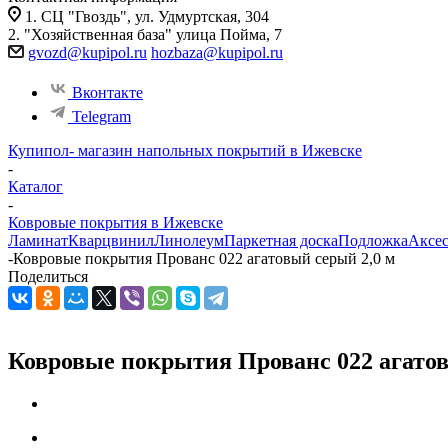
1. СЦ "Гвоздь", ул. Удмуртская, 304
2. "Хозяйственная база" улица Пойма, 7
gvozd@kupipol.ru
hozbaza@kupipol.ru
Вконтакте
Telegram
Купипол- магазин напольных покрытий в Ижевске
-
Каталог
-
Ковровые покрытия в Ижевске
Ламинат
Кварцвинил
Линолеум
Паркетная доска
Подложка
Аксе
-
Ковровые покрытия Прованс 022 агатовый серый 2,0 м
Поделиться
Ковровые покрытия Прованс 022 агатов