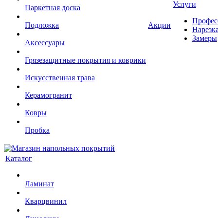
Услуги
Паркетная доска
Профес
Подложка
Акции
Нарезк
Замеры
Аксессуары
Грязезащитные покрытия и коврики
Искусственная трава
Керамогранит
Ковры
Пробка
Каталог
Ламинат
Кварцвинил