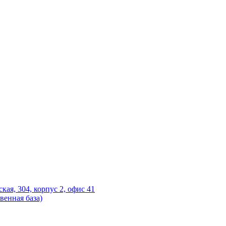
ская, 304, корпус 2, офис 41
венная база)