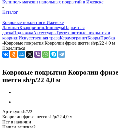
Купипол- магазин напольных покрытий в Ижевске
-
Каталог
-
Ковровые покрытия в Ижевске
Ламинат
Кварцвинил
Линолеум
Паркетная
доска
Подложка
Аксессуары
Грязезащитные покрытия и
коврики
Искусственная трава
Керамогранит
Ковры
Пробка
-
Ковровые покрытия Ковролин фризе шегги sh/p/22 4,0 м
Поделиться
Ковровые покрытия Ковролин фризе
шегги sh/p/22 4,0 м
Артикул:
sh//22
Ковролин фризе шегги sh/p/22 4,0 м
Нет в наличии
Нашли дешевле?