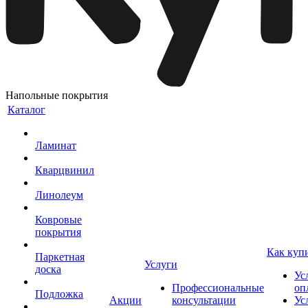
Напольные покрытия
Каталог
Ламинат
Кварцвинил
Линолеум
Ковровые
покрытия
Как куп
Паркетная
Услуги
доска
Ус
Профессиональные
оп
Подложка
Акции
консультации
Ус