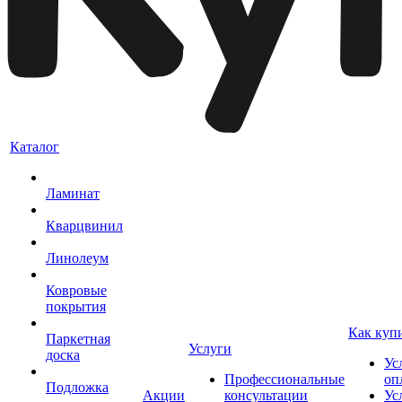
Каталог
Ламинат
Кварцвинил
Линолеум
Ковровые
покрытия
Как куп
Паркетная
Услуги
доска
Ус
Профессиональные
оп
Подложка
Акции
консультации
Ус