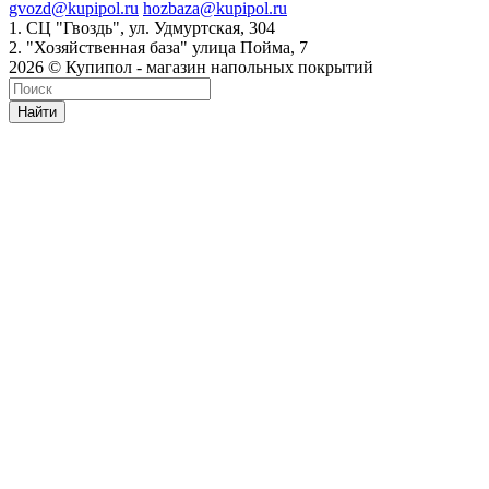
gvozd@kupipol.ru
hozbaza@kupipol.ru
1. СЦ "Гвоздь", ул. Удмуртская, 304
2. "Хозяйственная база" улица Пойма, 7
2026 © Купипол - магазин напольных покрытий
Найти