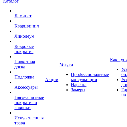
Каталог
Ламинат
Кварцвинил
Линолеум
Ковровые
покрытия
Как куп
Паркетная
Услуги
доска
Ус
Профессиональные
оп
Подложка
Акции
консультации
Ус
Нарезка
до
Аксессуары
Замеры
Га
на
Грязезащитные
покрытия и
коврики
Искусственная
трава