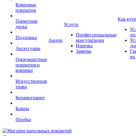
Ковровые
покрытия
Как куп
Паркетная
Услуги
доска
Ус
Профессиональные
оп
Подложка
Акции
консультации
Ус
Нарезка
до
Аксессуары
Замеры
Га
на
Грязезащитные
покрытия и
коврики
Искусственная
трава
Керамогранит
Ковры
Пробка