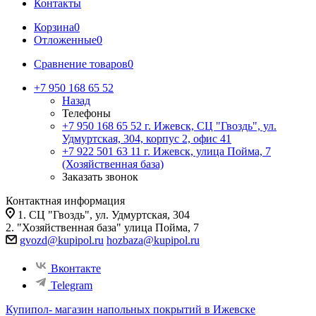
Контакты
Корзина
0
Отложенные
0
Сравнение товаров
0
+7 950 168 65 52
Назад
Телефоны
+7 950 168 65 52
г. Ижевск, СЦ "Гвоздь", ул.
Удмуртская, 304, корпус 2, офис 41
+7 922 501 63 11
г. Ижевск, улица Пойма, 7
(Хозяйственная база)
Заказать звонок
Контактная информация
1. СЦ "Гвоздь", ул. Удмуртская, 304
2. "Хозяйственная база" улица Пойма, 7
gvozd@kupipol.ru
hozbaza@kupipol.ru
Вконтакте
Telegram
Купипол- магазин напольных покрытий в Ижевске