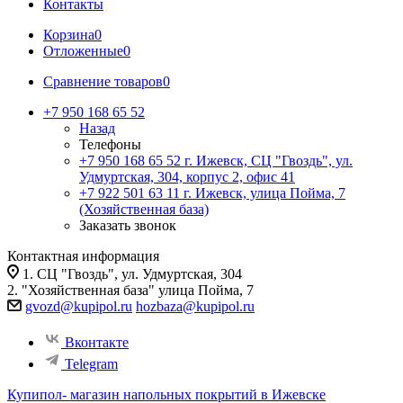
Контакты
Корзина
0
Отложенные
0
Сравнение товаров
0
+7 950 168 65 52
Назад
Телефоны
+7 950 168 65 52
г. Ижевск, СЦ "Гвоздь", ул.
Удмуртская, 304, корпус 2, офис 41
+7 922 501 63 11
г. Ижевск, улица Пойма, 7
(Хозяйственная база)
Заказать звонок
Контактная информация
1. СЦ "Гвоздь", ул. Удмуртская, 304
2. "Хозяйственная база" улица Пойма, 7
gvozd@kupipol.ru
hozbaza@kupipol.ru
Вконтакте
Telegram
Купипол- магазин напольных покрытий в Ижевске