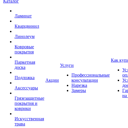
Каталог
Ламинат
Кварцвинил
Линолеум
Ковровые
покрытия
Как куп
Паркетная
Услуги
доска
Ус
Профессиональные
оп
Подложка
Акции
консультации
Ус
Нарезка
до
Аксессуары
Замеры
Га
на
Грязезащитные
покрытия и
коврики
Искусственная
трава