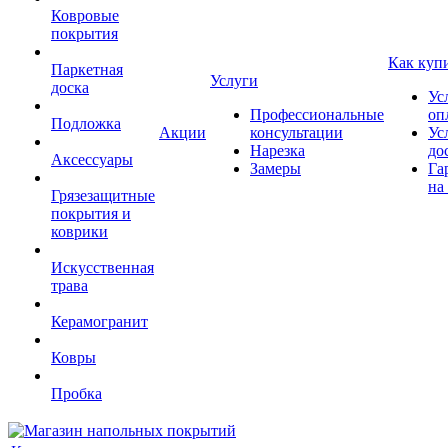
Ковровые
покрытия
Как куп
Паркетная
Услуги
доска
Ус
Профессиональные
оп
Подложка
Акции
консультации
Ус
Нарезка
до
Аксессуары
Замеры
Га
на
Грязезащитные
покрытия и
коврики
Искусственная
трава
Керамогранит
Ковры
Пробка