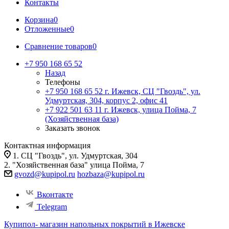
Контакты
Корзина
0
Отложенные
0
Сравнение товаров
0
+7 950 168 65 52
Назад
Телефоны
+7 950 168 65 52
г. Ижевск, СЦ "Гвоздь", ул.
Удмуртская, 304, корпус 2, офис 41
+7 922 501 63 11
г. Ижевск, улица Пойма, 7
(Хозяйственная база)
Заказать звонок
Контактная информация
1. СЦ "Гвоздь", ул. Удмуртская, 304
2. "Хозяйственная база" улица Пойма, 7
gvozd@kupipol.ru
hozbaza@kupipol.ru
Вконтакте
Telegram
Купипол- магазин напольных покрытий в Ижевске