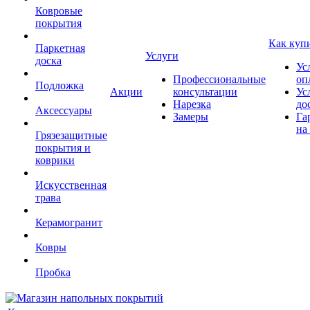
Ковровые
покрытия
Как куп
Паркетная
Услуги
доска
Ус
Профессиональные
оп
Подложка
Акции
консультации
Ус
Нарезка
до
Аксессуары
Замеры
Га
на
Грязезащитные
покрытия и
коврики
Искусственная
трава
Керамогранит
Ковры
Пробка