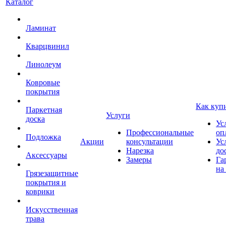
Каталог
Ламинат
Кварцвинил
Линолеум
Ковровые
покрытия
Как куп
Паркетная
Услуги
доска
Ус
Профессиональные
оп
Подложка
Акции
консультации
Ус
Нарезка
до
Аксессуары
Замеры
Га
на
Грязезащитные
покрытия и
коврики
Искусственная
трава