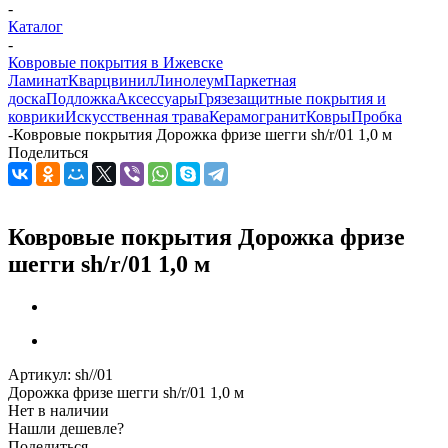
-
Каталог
-
Ковровые покрытия в Ижевске
Ламинат
Кварцвинил
Линолеум
Паркетная
доска
Подложка
Аксессуары
Грязезащитные покрытия и
коврики
Искусственная трава
Керамогранит
Ковры
Пробка
-
Ковровые покрытия Дорожка фризе шегги sh/r/01 1,0 м
Поделиться
Ковровые покрытия Дорожка фризе
шегги sh/r/01 1,0 м
Артикул:
sh//01
Дорожка фризе шегги sh/r/01 1,0 м
Нет в наличии
Нашли дешевле?
Поделиться