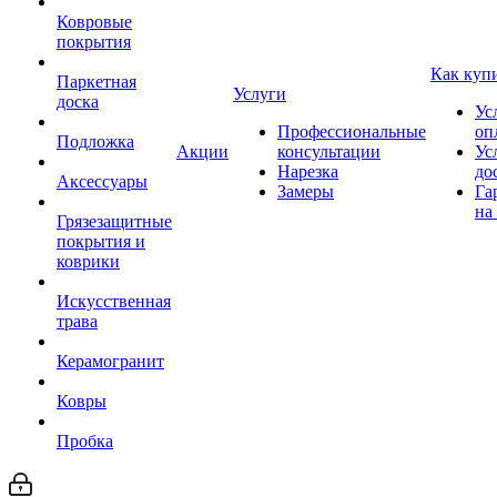
Ковровые
покрытия
Как куп
Паркетная
Услуги
доска
Ус
Профессиональные
оп
Подложка
Акции
консультации
Ус
Нарезка
до
Аксессуары
Замеры
Га
на
Грязезащитные
покрытия и
коврики
Искусственная
трава
Керамогранит
Ковры
Пробка