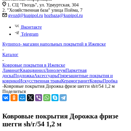
1. СЦ "Гвоздь", ул. Удмуртская, 304
2. "Хозяйственная база" улица Пойма, 7
gvozd@kupipol.ru
hozbaza@kupipol.ru
Вконтакте
Telegram
Купипол- магазин напольных покрытий в Ижевске
-
Каталог
-
Ковровые покрытия в Ижевске
Ламинат
Кварцвинил
Линолеум
Паркетная
доска
Подложка
Аксессуары
Грязезащитные покрытия и
коврики
Искусственная трава
Керамогранит
Ковры
Пробка
-
Ковровые покрытия Дорожка фризе шегги sh/r/54 1,2 м
Поделиться
Ковровые покрытия Дорожка фризе
шегги sh/r/54 1,2 м