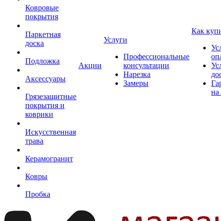
Ковровые
покрытия
Как куп
Паркетная
Услуги
доска
Ус
Профессиональные
оп
Подложка
Акции
консультации
Ус
Нарезка
до
Аксессуары
Замеры
Га
на
Грязезащитные
покрытия и
коврики
Искусственная
трава
Керамогранит
Ковры
Пробка