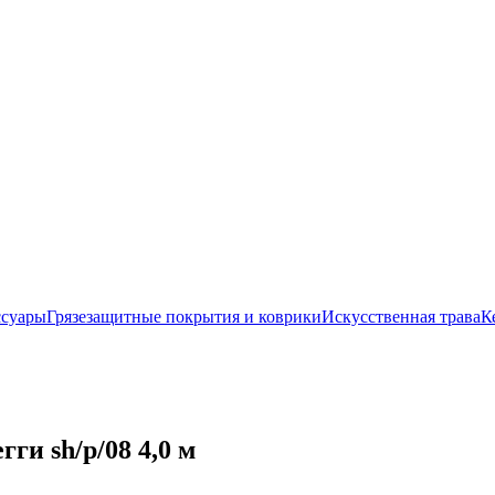
ссуары
Грязезащитные покрытия и коврики
Искусственная трава
К
и sh/p/08 4,0 м