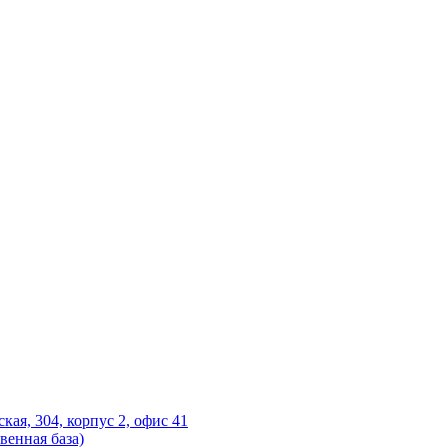
ская, 304, корпус 2, офис 41
венная база)