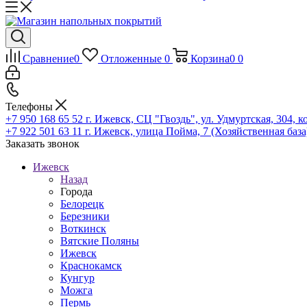
Сравнение
0
Отложенные
0
Корзина
0
0
Телефоны
+7 950 168 65 52
г. Ижевск, СЦ "Гвоздь", ул. Удмуртская, 304, к
+7 922 501 63 11
г. Ижевск, улица Пойма, 7 (Хозяйственная база
Заказать звонок
Ижевск
Назад
Города
Белорецк
Березники
Воткинск
Вятские Поляны
Ижевск
Краснокамск
Кунгур
Можга
Пермь