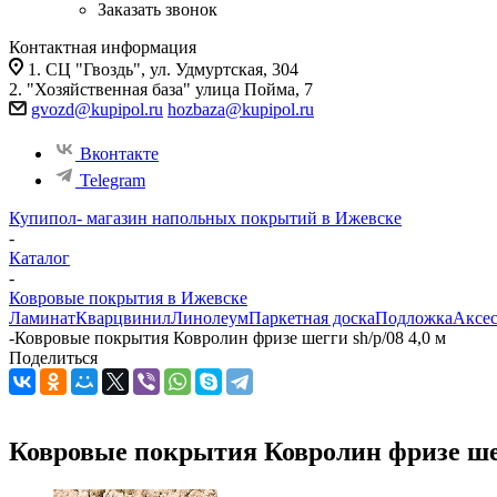
Заказать звонок
Контактная информация
1. СЦ "Гвоздь", ул. Удмуртская, 304
2. "Хозяйственная база" улица Пойма, 7
gvozd@kupipol.ru
hozbaza@kupipol.ru
Вконтакте
Telegram
Купипол- магазин напольных покрытий в Ижевске
-
Каталог
-
Ковровые покрытия в Ижевске
Ламинат
Кварцвинил
Линолеум
Паркетная доска
Подложка
Аксе
-
Ковровые покрытия Ковролин фризе шегги sh/p/08 4,0 м
Поделиться
Ковровые покрытия Ковролин фризе шегг