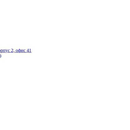
орпус 2, офис 41
)