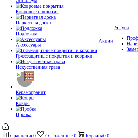
Линолеум
Ковровые покрытия
Паркетная доска
Услуги
Подложка
Проф
Акции
Наре
Аксессуары
Заме
Грязезащитные покрытия и коврики
Искусственная трава
Керамогранит
Ковры
Пробка
Сравнение
0
Отложенные
0
Корзина
0
0