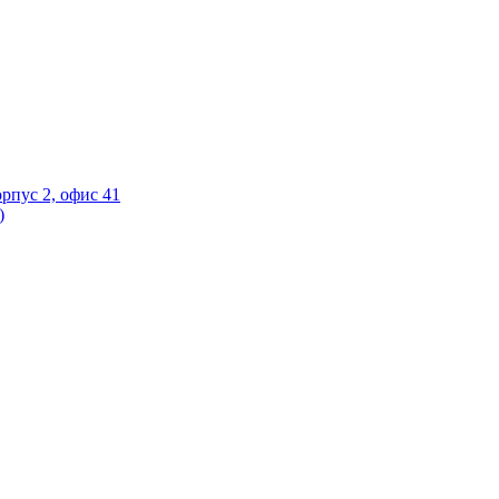
орпус 2, офис 41
)