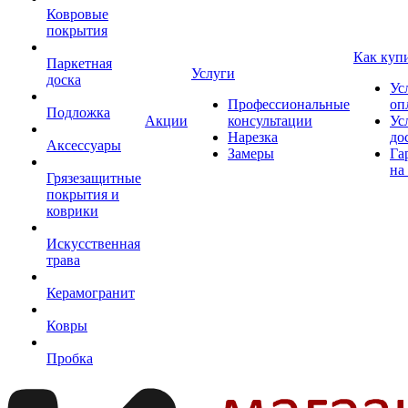
Ковровые
покрытия
Как куп
Паркетная
Услуги
доска
Ус
Профессиональные
оп
Подложка
Акции
консультации
Ус
Нарезка
до
Аксессуары
Замеры
Га
на
Грязезащитные
покрытия и
коврики
Искусственная
трава
Керамогранит
Ковры
Пробка