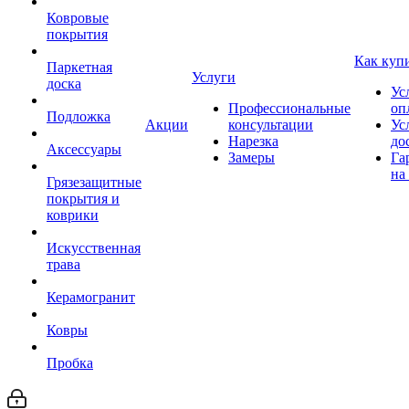
Ковровые
покрытия
Как куп
Паркетная
Услуги
доска
Ус
Профессиональные
оп
Подложка
Акции
консультации
Ус
Нарезка
до
Аксессуары
Замеры
Га
на
Грязезащитные
покрытия и
коврики
Искусственная
трава
Керамогранит
Ковры
Пробка