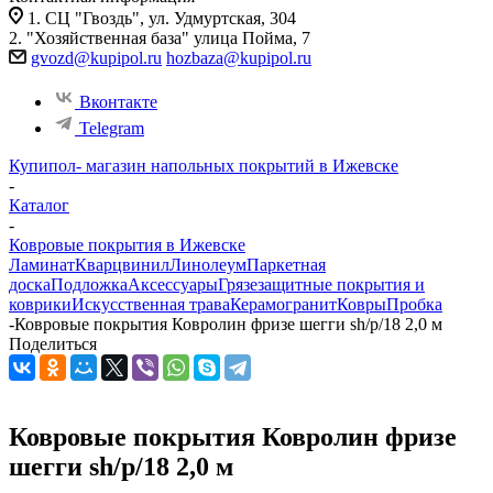
1. СЦ "Гвоздь", ул. Удмуртская, 304
2. "Хозяйственная база" улица Пойма, 7
gvozd@kupipol.ru
hozbaza@kupipol.ru
Вконтакте
Telegram
Купипол- магазин напольных покрытий в Ижевске
-
Каталог
-
Ковровые покрытия в Ижевске
Ламинат
Кварцвинил
Линолеум
Паркетная
доска
Подложка
Аксессуары
Грязезащитные покрытия и
коврики
Искусственная трава
Керамогранит
Ковры
Пробка
-
Ковровые покрытия Ковролин фризе шегги sh/p/18 2,0 м
Поделиться
Ковровые покрытия Ковролин фризе
шегги sh/p/18 2,0 м