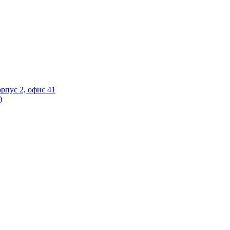
орпус 2, офис 41
)