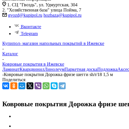
1. СЦ "Гвоздь", ул. Удмуртская, 304
2. "Хозяйственная база" улица Пойма, 7
gvozd@kupipol.ru
hozbaza@kupipol.ru
Вконтакте
Telegram
Купипол- магазин напольных покрытий в Ижевске
-
Каталог
-
Ковровые покрытия в Ижевске
Ламинат
Кварцвинил
Линолеум
Паркетная доска
Подложка
Аксе
-
Ковровые покрытия Дорожка фризе шегги sh/r/18 1,5 м
Поделиться
Ковровые покрытия Дорожка фризе шегги