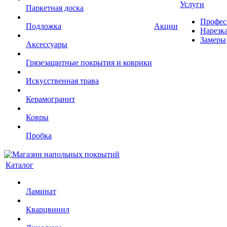
Услуги
Паркетная доска
Профес
Подложка
Акции
Нарезк
Замеры
Аксессуары
Грязезащитные покрытия и коврики
Искусственная трава
Керамогранит
Ковры
Пробка
Каталог
Ламинат
Кварцвинил