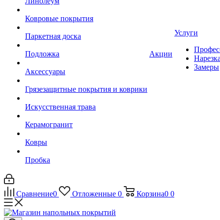
Линолеум
Ковровые покрытия
Услуги
Паркетная доска
Профес
Подложка
Акции
Нарезк
Замеры
Аксессуары
Грязезащитные покрытия и коврики
Искусственная трава
Керамогранит
Ковры
Пробка
Сравнение
0
Отложенные
0
Корзина
0
0