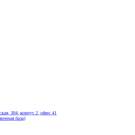
ская, 304, корпус 2, офис 41
венная база)