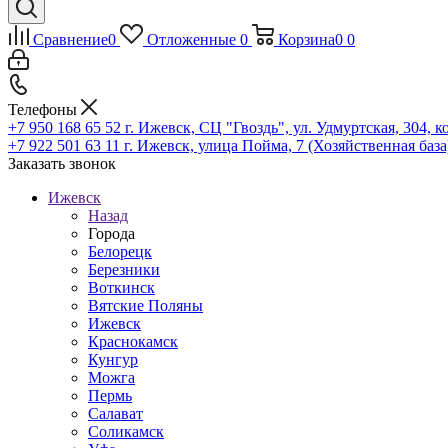
Сравнение
0
Отложенные
0
Корзина
0
0
Телефоны
+7 950 168 65 52
г. Ижевск, СЦ "Гвоздь", ул. Удмуртская, 304, к
+7 922 501 63 11
г. Ижевск, улица Пойма, 7 (Хозяйственная база
Заказать звонок
Ижевск
Назад
Города
Белорецк
Березники
Воткинск
Вятские Поляны
Ижевск
Краснокамск
Кунгур
Можга
Пермь
Салават
Соликамск