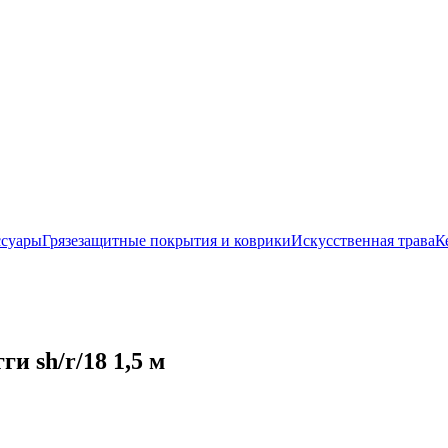
ссуары
Грязезащитные покрытия и коврики
Искусственная трава
К
 sh/r/18 1,5 м