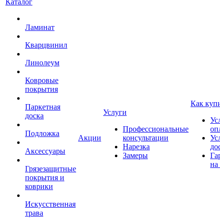
Каталог
Ламинат
Кварцвинил
Линолеум
Ковровые
покрытия
Как куп
Паркетная
Услуги
доска
Ус
Профессиональные
оп
Подложка
Акции
консультации
Ус
Нарезка
до
Аксессуары
Замеры
Га
на
Грязезащитные
покрытия и
коврики
Искусственная
трава