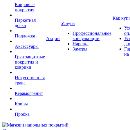
Ковровые
покрытия
Как куп
Паркетная
Услуги
доска
Ус
Профессиональные
оп
Подложка
Акции
консультации
Ус
Нарезка
до
Аксессуары
Замеры
Га
на
Грязезащитные
покрытия и
коврики
Искусственная
трава
Керамогранит
Ковры
Пробка