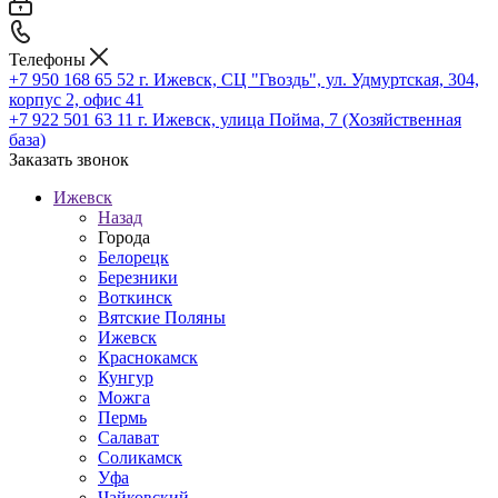
Телефоны
+7 950 168 65 52
г. Ижевск, СЦ "Гвоздь", ул. Удмуртская, 304,
корпус 2, офис 41
+7 922 501 63 11
г. Ижевск, улица Пойма, 7 (Хозяйственная
база)
Заказать звонок
Ижевск
Назад
Города
Белорецк
Березники
Воткинск
Вятские Поляны
Ижевск
Краснокамск
Кунгур
Можга
Пермь
Салават
Соликамск
Уфа
Чайковский