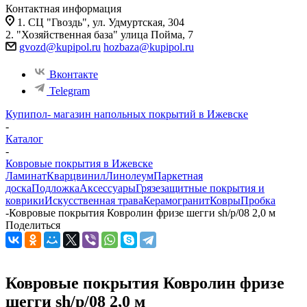
Контактная информация
1. СЦ "Гвоздь", ул. Удмуртская, 304
2. "Хозяйственная база" улица Пойма, 7
gvozd@kupipol.ru
hozbaza@kupipol.ru
Вконтакте
Telegram
Купипол- магазин напольных покрытий в Ижевске
-
Каталог
-
Ковровые покрытия в Ижевске
Ламинат
Кварцвинил
Линолеум
Паркетная
доска
Подложка
Аксессуары
Грязезащитные покрытия и
коврики
Искусственная трава
Керамогранит
Ковры
Пробка
-
Ковровые покрытия Ковролин фризе шегги sh/p/08 2,0 м
Поделиться
Ковровые покрытия Ковролин фризе
шегги sh/p/08 2,0 м