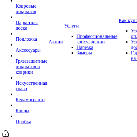
Ковровые
покрытия
Как куп
Паркетная
Услуги
доска
Ус
Профессиональные
оп
Подложка
Акции
консультации
Ус
Нарезка
до
Аксессуары
Замеры
Га
на
Грязезащитные
покрытия и
коврики
Искусственная
трава
Керамогранит
Ковры
Пробка