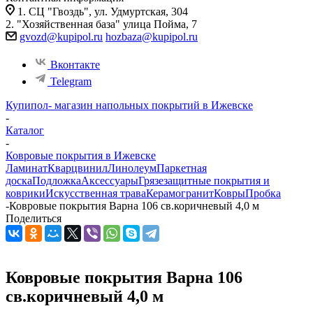
1. СЦ "Гвоздь", ул. Удмуртская, 304
2. "Хозяйственная база" улица Пойма, 7
gvozd@kupipol.ru
hozbaza@kupipol.ru
Вконтакте
Telegram
Купипол- магазин напольных покрытий в Ижевске
-
Каталог
-
Ковровые покрытия в Ижевске
Ламинат
Кварцвинил
Линолеум
Паркетная
доска
Подложка
Аксессуары
Грязезащитные покрытия и
коврики
Искусственная трава
Керамогранит
Ковры
Пробка
-
Ковровые покрытия Варна 106 св.коричневый 4,0 м
Поделиться
Ковровые покрытия Варна 106
св.коричневый 4,0 м