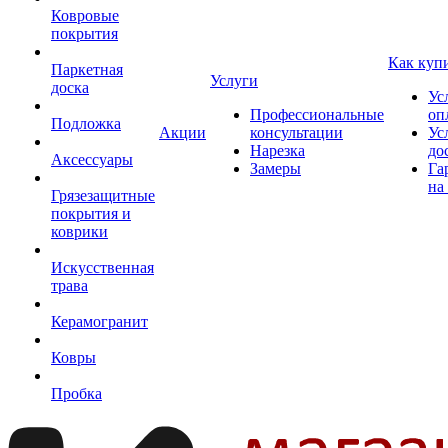
Ковровые
покрытия
Как куп
Паркетная
Услуги
доска
Ус
Профессиональные
оп
Подложка
Акции
консультации
Ус
Нарезка
до
Аксессуары
Замеры
Га
на
Грязезащитные
покрытия и
коврики
Искусственная
трава
Керамогранит
Ковры
Пробка