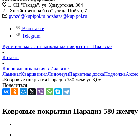
1. СЦ "Гвоздь", ул. Удмуртская, 304
2. "Хозяйственная база" улица Пойма, 7
gvozd@kupipol.ru
hozbaza@kupipol.ru
Вконтакте
Telegram
Купипол- магазин напольных покрытий в Ижевске
-
Каталог
-
Ковровые покрытия в Ижевске
Ламинат
Кварцвинил
Линолеум
Паркетная доска
Подложка
Аксе
-
Ковровые покрытия Парадиз 580 жемчуг 3,0м
Поделиться
Ковровые покрытия Парадиз 580 жемчу