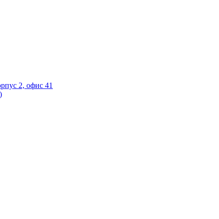
орпус 2, офис 41
)