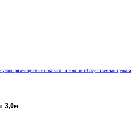
ссуары
Грязезащитные покрытия и коврики
Искусственная трава
К
г 3,0м