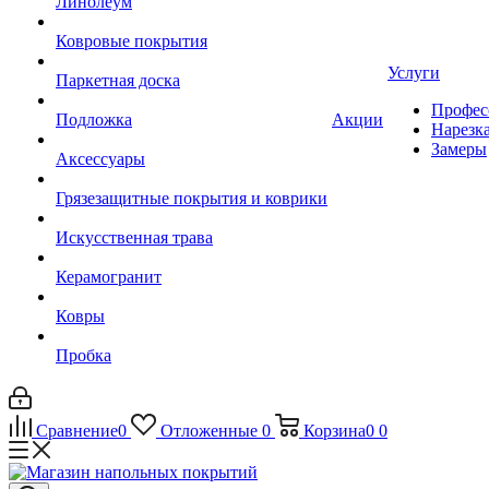
Линолеум
Ковровые покрытия
Услуги
Паркетная доска
Профес
Подложка
Акции
Нарезк
Замеры
Аксессуары
Грязезащитные покрытия и коврики
Искусственная трава
Керамогранит
Ковры
Пробка
Сравнение
0
Отложенные
0
Корзина
0
0