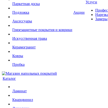
Услуги
Паркетная доска
Профес
Подложка
Акции
Нарезк
Замеры
Аксессуары
Грязезащитные покрытия и коврики
Искусственная трава
Керамогранит
Ковры
Пробка
Каталог
Ламинат
Кварцвинил