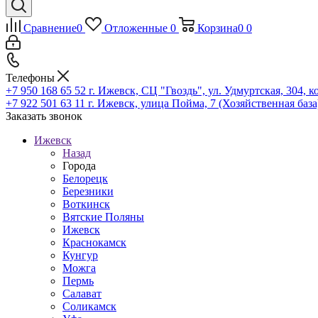
Сравнение
0
Отложенные
0
Корзина
0
0
Телефоны
+7 950 168 65 52
г. Ижевск, СЦ "Гвоздь", ул. Удмуртская, 304, к
+7 922 501 63 11
г. Ижевск, улица Пойма, 7 (Хозяйственная база
Заказать звонок
Ижевск
Назад
Города
Белорецк
Березники
Воткинск
Вятские Поляны
Ижевск
Краснокамск
Кунгур
Можга
Пермь
Салават
Соликамск