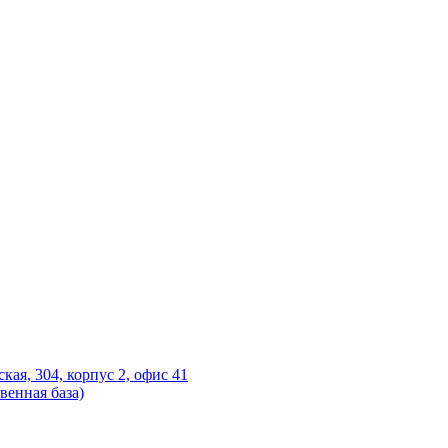
ская, 304, корпус 2, офис 41
венная база)