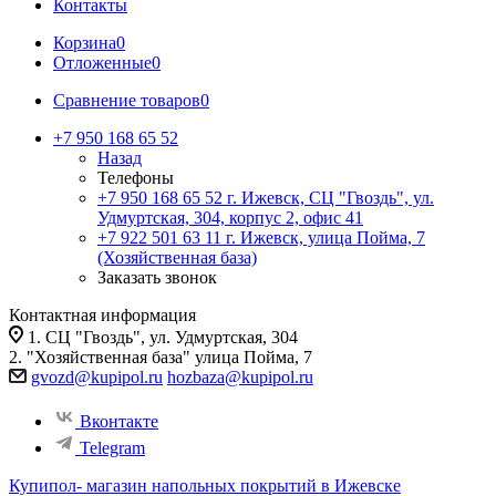
Контакты
Корзина
0
Отложенные
0
Сравнение товаров
0
+7 950 168 65 52
Назад
Телефоны
+7 950 168 65 52
г. Ижевск, СЦ "Гвоздь", ул.
Удмуртская, 304, корпус 2, офис 41
+7 922 501 63 11
г. Ижевск, улица Пойма, 7
(Хозяйственная база)
Заказать звонок
Контактная информация
1. СЦ "Гвоздь", ул. Удмуртская, 304
2. "Хозяйственная база" улица Пойма, 7
gvozd@kupipol.ru
hozbaza@kupipol.ru
Вконтакте
Telegram
Купипол- магазин напольных покрытий в Ижевске