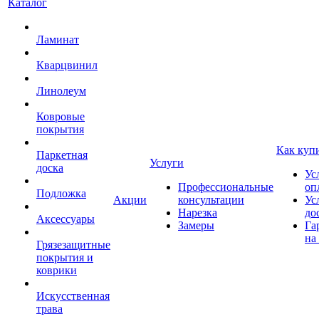
Каталог
Ламинат
Кварцвинил
Линолеум
Ковровые
покрытия
Как куп
Паркетная
Услуги
доска
Ус
Профессиональные
оп
Подложка
Акции
консультации
Ус
Нарезка
до
Аксессуары
Замеры
Га
на
Грязезащитные
покрытия и
коврики
Искусственная
трава