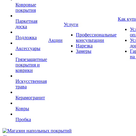
Ковровые
покрытия
Как куп
Паркетная
Услуги
доска
Ус
Профессиональные
оп
Подложка
Акции
консультации
Ус
Нарезка
до
Аксессуары
Замеры
Га
на
Грязезащитные
покрытия и
коврики
Искусственная
трава
Керамогранит
Ковры
Пробка