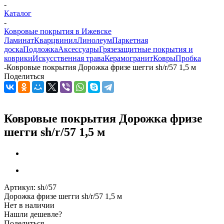
-
Каталог
-
Ковровые покрытия в Ижевске
Ламинат
Кварцвинил
Линолеум
Паркетная
доска
Подложка
Аксессуары
Грязезащитные покрытия и
коврики
Искусственная трава
Керамогранит
Ковры
Пробка
-
Ковровые покрытия Дорожка фризе шегги sh/r/57 1,5 м
Поделиться
Ковровые покрытия Дорожка фризе
шегги sh/r/57 1,5 м
Артикул:
sh//57
Дорожка фризе шегги sh/r/57 1,5 м
Нет в наличии
Нашли дешевле?
Поделиться