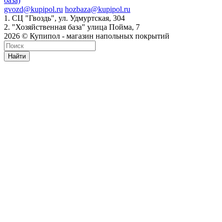
база)
gvozd@kupipol.ru
hozbaza@kupipol.ru
1. СЦ "Гвоздь", ул. Удмуртская, 304
2. "Хозяйственная база" улица Пойма, 7
2026 © Купипол - магазин напольных покрытий
Найти