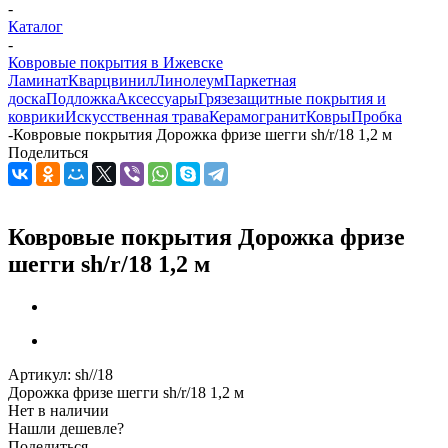
-
Каталог
-
Ковровые покрытия в Ижевске
Ламинат
Кварцвинил
Линолеум
Паркетная
доска
Подложка
Аксессуары
Грязезащитные покрытия и
коврики
Искусственная трава
Керамогранит
Ковры
Пробка
-
Ковровые покрытия Дорожка фризе шегги sh/r/18 1,2 м
Поделиться
Ковровые покрытия Дорожка фризе
шегги sh/r/18 1,2 м
Артикул:
sh//18
Дорожка фризе шегги sh/r/18 1,2 м
Нет в наличии
Нашли дешевле?
Поделиться