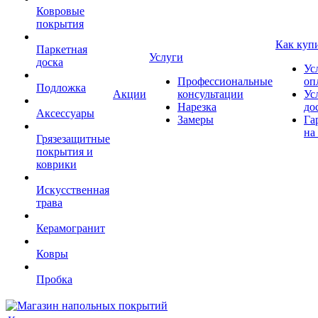
Ковровые
покрытия
Как куп
Паркетная
Услуги
доска
Ус
Профессиональные
оп
Подложка
Акции
консультации
Ус
Нарезка
до
Аксессуары
Замеры
Га
на
Грязезащитные
покрытия и
коврики
Искусственная
трава
Керамогранит
Ковры
Пробка