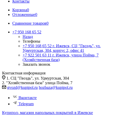
Контакты
Корзина
0
Отложенные
0
Сравнение товаров
0
+7 950 168 65 52
Назад
Телефоны
+7 950 168 65 52
г. Ижевск, СЦ "Гвоздь", ул.
Удмуртская, 304, корпус 2, офис 41
+7 922 501 63 11
г. Ижевск, улица Пойма, 7
(Хозяйственная база)
Заказать звонок
Контактная информация
1. СЦ "Гвоздь", ул. Удмуртская, 304
2. "Хозяйственная база" улица Пойма, 7
gvozd@kupipol.ru
hozbaza@kupipol.ru
Вконтакте
Telegram
Купипол- магазин напольных покрытий в Ижевске