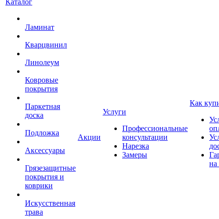
Каталог
Ламинат
Кварцвинил
Линолеум
Ковровые
покрытия
Как куп
Паркетная
Услуги
доска
Ус
Профессиональные
оп
Подложка
Акции
консультации
Ус
Нарезка
до
Аксессуары
Замеры
Га
на
Грязезащитные
покрытия и
коврики
Искусственная
трава