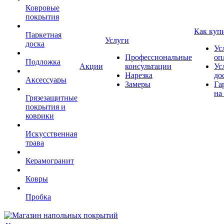
Ковровые
покрытия
Как куп
Паркетная
Услуги
доска
Ус
Профессиональные
оп
Подложка
Акции
консультации
Ус
Нарезка
до
Аксессуары
Замеры
Га
на
Грязезащитные
покрытия и
коврики
Искусственная
трава
Керамогранит
Ковры
Пробка