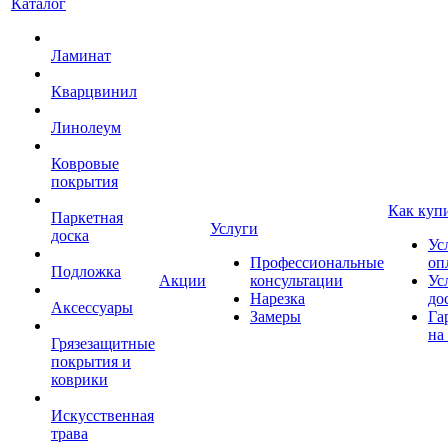
Каталог
Ламинат
Кварцвинил
Линолеум
Ковровые
покрытия
Как куп
Паркетная
Услуги
доска
Ус
Профессиональные
оп
Подложка
Акции
консультации
Ус
Нарезка
до
Аксессуары
Замеры
Га
на
Грязезащитные
покрытия и
коврики
Искусственная
трава