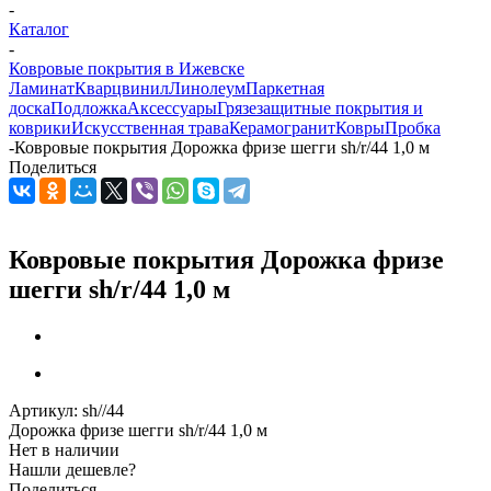
-
Каталог
-
Ковровые покрытия в Ижевске
Ламинат
Кварцвинил
Линолеум
Паркетная
доска
Подложка
Аксессуары
Грязезащитные покрытия и
коврики
Искусственная трава
Керамогранит
Ковры
Пробка
-
Ковровые покрытия Дорожка фризе шегги sh/r/44 1,0 м
Поделиться
Ковровые покрытия Дорожка фризе
шегги sh/r/44 1,0 м
Артикул:
sh//44
Дорожка фризе шегги sh/r/44 1,0 м
Нет в наличии
Нашли дешевле?
Поделиться