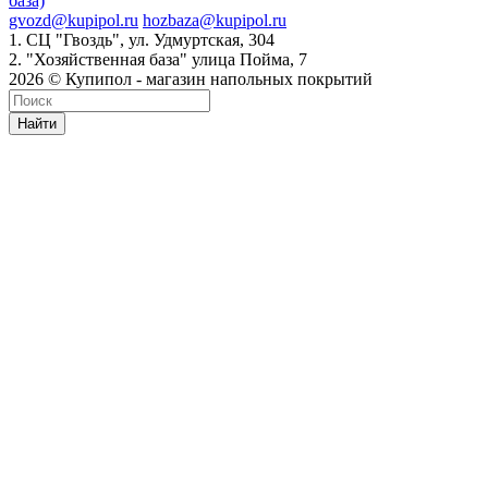
база)
gvozd@kupipol.ru
hozbaza@kupipol.ru
1. СЦ "Гвоздь", ул. Удмуртская, 304
2. "Хозяйственная база" улица Пойма, 7
2026 © Купипол - магазин напольных покрытий
Найти