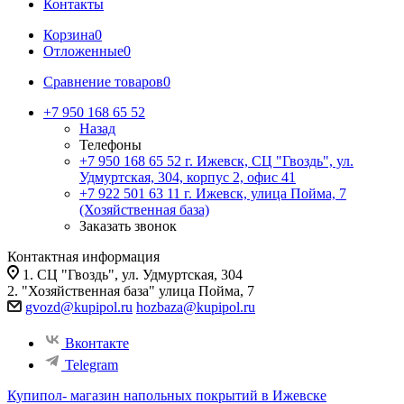
Контакты
Корзина
0
Отложенные
0
Сравнение товаров
0
+7 950 168 65 52
Назад
Телефоны
+7 950 168 65 52
г. Ижевск, СЦ "Гвоздь", ул.
Удмуртская, 304, корпус 2, офис 41
+7 922 501 63 11
г. Ижевск, улица Пойма, 7
(Хозяйственная база)
Заказать звонок
Контактная информация
1. СЦ "Гвоздь", ул. Удмуртская, 304
2. "Хозяйственная база" улица Пойма, 7
gvozd@kupipol.ru
hozbaza@kupipol.ru
Вконтакте
Telegram
Купипол- магазин напольных покрытий в Ижевске