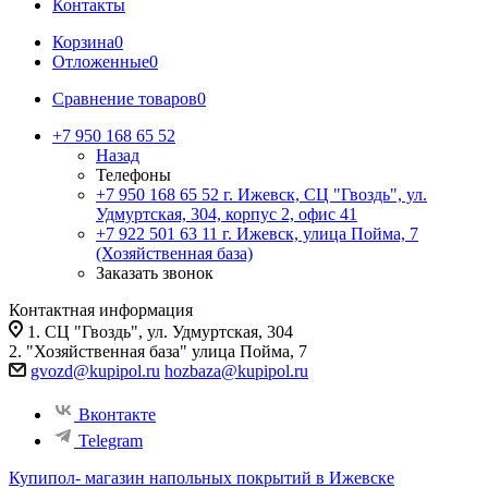
Контакты
Корзина
0
Отложенные
0
Сравнение товаров
0
+7 950 168 65 52
Назад
Телефоны
+7 950 168 65 52
г. Ижевск, СЦ "Гвоздь", ул.
Удмуртская, 304, корпус 2, офис 41
+7 922 501 63 11
г. Ижевск, улица Пойма, 7
(Хозяйственная база)
Заказать звонок
Контактная информация
1. СЦ "Гвоздь", ул. Удмуртская, 304
2. "Хозяйственная база" улица Пойма, 7
gvozd@kupipol.ru
hozbaza@kupipol.ru
Вконтакте
Telegram
Купипол- магазин напольных покрытий в Ижевске