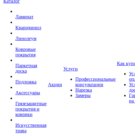
Каталог
Ламинат
Кварцвинил
Линолеум
Ковровые
покрытия
Как куп
Паркетная
Услуги
доска
Ус
Профессиональные
оп
Подложка
Акции
консультации
Ус
Нарезка
до
Аксессуары
Замеры
Га
на
Грязезащитные
покрытия и
коврики
Искусственная
трава