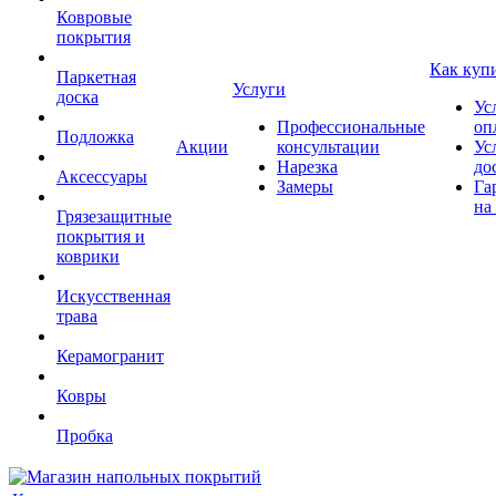
Ковровые
покрытия
Как куп
Паркетная
Услуги
доска
Ус
Профессиональные
оп
Подложка
Акции
консультации
Ус
Нарезка
до
Аксессуары
Замеры
Га
на
Грязезащитные
покрытия и
коврики
Искусственная
трава
Керамогранит
Ковры
Пробка