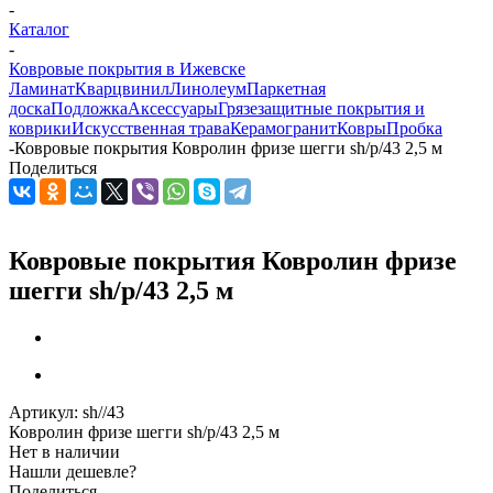
-
Каталог
-
Ковровые покрытия в Ижевске
Ламинат
Кварцвинил
Линолеум
Паркетная
доска
Подложка
Аксессуары
Грязезащитные покрытия и
коврики
Искусственная трава
Керамогранит
Ковры
Пробка
-
Ковровые покрытия Ковролин фризе шегги sh/p/43 2,5 м
Поделиться
Ковровые покрытия Ковролин фризе
шегги sh/p/43 2,5 м
Артикул:
sh//43
Ковролин фризе шегги sh/p/43 2,5 м
Нет в наличии
Нашли дешевле?
Поделиться