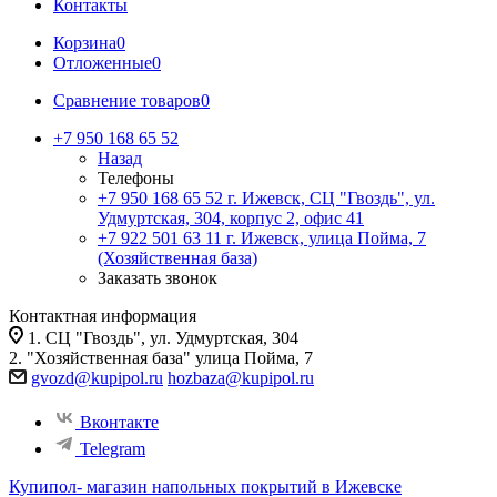
Контакты
Корзина
0
Отложенные
0
Сравнение товаров
0
+7 950 168 65 52
Назад
Телефоны
+7 950 168 65 52
г. Ижевск, СЦ "Гвоздь", ул.
Удмуртская, 304, корпус 2, офис 41
+7 922 501 63 11
г. Ижевск, улица Пойма, 7
(Хозяйственная база)
Заказать звонок
Контактная информация
1. СЦ "Гвоздь", ул. Удмуртская, 304
2. "Хозяйственная база" улица Пойма, 7
gvozd@kupipol.ru
hozbaza@kupipol.ru
Вконтакте
Telegram
Купипол- магазин напольных покрытий в Ижевске