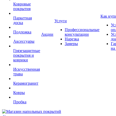
Ковровые
покрытия
Как куп
Паркетная
Услуги
доска
Ус
Профессиональные
оп
Подложка
Акции
консультации
Ус
Нарезка
до
Аксессуары
Замеры
Га
на
Грязезащитные
покрытия и
коврики
Искусственная
трава
Керамогранит
Ковры
Пробка