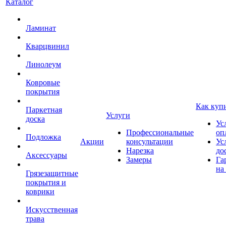
Каталог
Ламинат
Кварцвинил
Линолеум
Ковровые
покрытия
Как куп
Паркетная
Услуги
доска
Ус
Профессиональные
оп
Подложка
Акции
консультации
Ус
Нарезка
до
Аксессуары
Замеры
Га
на
Грязезащитные
покрытия и
коврики
Искусственная
трава