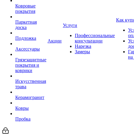
Ковровые
покрытия
Как куп
Паркетная
Услуги
доска
Ус
Профессиональные
оп
Подложка
Акции
консультации
Ус
Нарезка
до
Аксессуары
Замеры
Га
на
Грязезащитные
покрытия и
коврики
Искусственная
трава
Керамогранит
Ковры
Пробка