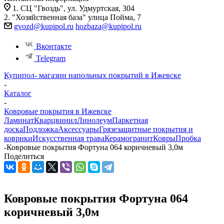
1. СЦ "Гвоздь", ул. Удмуртская, 304
2. "Хозяйственная база" улица Пойма, 7
gvozd@kupipol.ru
hozbaza@kupipol.ru
Вконтакте
Telegram
Купипол- магазин напольных покрытий в Ижевске
-
Каталог
-
Ковровые покрытия в Ижевске
Ламинат
Кварцвинил
Линолеум
Паркетная
доска
Подложка
Аксессуары
Грязезащитные покрытия и
коврики
Искусственная трава
Керамогранит
Ковры
Пробка
-
Ковровые покрытия Фортуна 064 коричневый 3,0м
Поделиться
Ковровые покрытия Фортуна 064
коричневый 3,0м