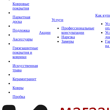
Ковровые
покрытия
Как куп
Паркетная
Услуги
доска
Ус
Профессиональные
оп
Подложка
Акции
консультации
Ус
Нарезка
до
Аксессуары
Замеры
Га
на
Грязезащитные
покрытия и
коврики
Искусственная
трава
Керамогранит
Ковры
Пробка