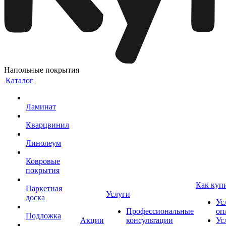
Напольные покрытия
Каталог
Ламинат
Кварцвинил
Линолеум
Ковровые
покрытия
Как куп
Паркетная
Услуги
доска
Ус
Профессиональные
оп
Подложка
Акции
консультации
Ус