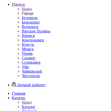
Ижевск
Назад
Города
Белорецк
Березники
Воткинск
Вятские Поляны
Ижевск
Краснокамск
Кунгур
Можга
Пермь
Салават
Соликамск
Уфа
Чайковский
Чистополь
Личный кабинет
Главная
Каталог
Назад
Каталог