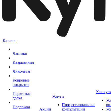
Каталог
Ламинат
Кварцвинил
Линолеум
Ковровые
покрытия
Как куп
Паркетная
Услуги
доска
Ус
Профессиональные
оп
Подложка
Акции
консультации
Ус