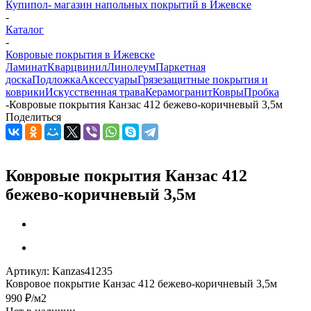
Купипол- магазин напольных покрытий в Ижевске
-
Каталог
-
Ковровые покрытия в Ижевске
Ламинат
Кварцвинил
Линолеум
Паркетная
доска
Подложка
Аксессуары
Грязезащитные покрытия и
коврики
Искусственная трава
Керамогранит
Ковры
Пробка
-
Ковровые покрытия Канзас 412 бежево-коричневый 3,5м
Поделиться
Ковровые покрытия Канзас 412
бежево-коричневый 3,5м
Артикул:
Kanzas41235
Ковровое покрытие Канзас 412 бежево-коричневый 3,5м
990
₽
/м2