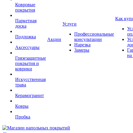
Ковровые
покрытия
Как куп
Паркетная
Услуги
доска
Ус
Профессиональные
оп
Подложка
Акции
консультации
Ус
Нарезка
до
Аксессуары
Замеры
Га
на
Грязезащитные
покрытия и
коврики
Искусственная
трава
Керамогранит
Ковры
Пробка