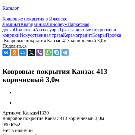
-
Каталог
-
Ковровые покрытия в Ижевске
Ламинат
Кварцвинил
Линолеум
Паркетная
доска
Подложка
Аксессуары
Грязезащитные покрытия и
коврики
Искусственная трава
Керамогранит
Ковры
Пробка
-
Ковровые покрытия Канзас 413 коричневый 3,0м
Поделиться
Ковровые покрытия Канзас 413
коричневый 3,0м
Артикул:
Kanzas41330
Ковровое покрытие Канзас 413 коричневый 3,0м
990
₽
/м2
Нет в наличии