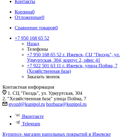
Контакты
Корзина
0
Отложенные
0
Сравнение товаров
0
+7 950 168 65 52
Назад
Телефоны
+7 950 168 65 52
г. Ижевск, СЦ "Гвоздь", ул.
Удмуртская, 304, корпус 2, офис 41
+7 922 501 63 11
г. Ижевск, улица Пойма, 7
(Хозяйственная база)
Заказать звонок
Контактная информация
1. СЦ "Гвоздь", ул. Удмуртская, 304
2. "Хозяйственная база" улица Пойма, 7
gvozd@kupipol.ru
hozbaza@kupipol.ru
Вконтакте
Telegram
Купипол- магазин напольных покрытий в Ижевске