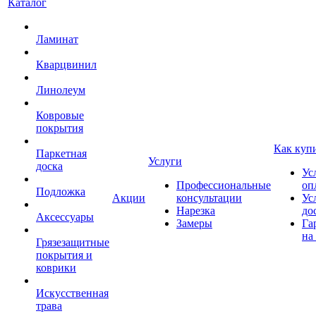
Каталог
Ламинат
Кварцвинил
Линолеум
Ковровые
покрытия
Как куп
Паркетная
Услуги
доска
Ус
Профессиональные
оп
Подложка
Акции
консультации
Ус
Нарезка
до
Аксессуары
Замеры
Га
на
Грязезащитные
покрытия и
коврики
Искусственная
трава