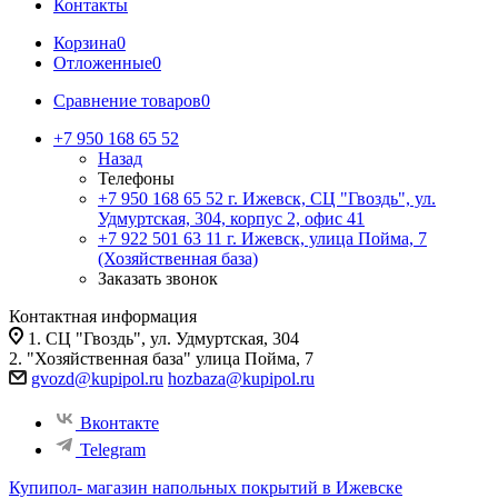
Контакты
Корзина
0
Отложенные
0
Сравнение товаров
0
+7 950 168 65 52
Назад
Телефоны
+7 950 168 65 52
г. Ижевск, СЦ "Гвоздь", ул.
Удмуртская, 304, корпус 2, офис 41
+7 922 501 63 11
г. Ижевск, улица Пойма, 7
(Хозяйственная база)
Заказать звонок
Контактная информация
1. СЦ "Гвоздь", ул. Удмуртская, 304
2. "Хозяйственная база" улица Пойма, 7
gvozd@kupipol.ru
hozbaza@kupipol.ru
Вконтакте
Telegram
Купипол- магазин напольных покрытий в Ижевске