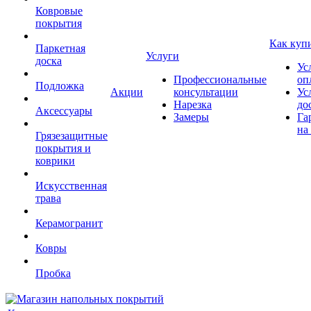
Ковровые
покрытия
Как куп
Паркетная
Услуги
доска
Ус
Профессиональные
оп
Подложка
Акции
консультации
Ус
Нарезка
до
Аксессуары
Замеры
Га
на
Грязезащитные
покрытия и
коврики
Искусственная
трава
Керамогранит
Ковры
Пробка