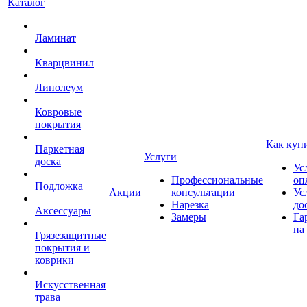
Каталог
Ламинат
Кварцвинил
Линолеум
Ковровые
покрытия
Как куп
Паркетная
Услуги
доска
Ус
Профессиональные
оп
Подложка
Акции
консультации
Ус
Нарезка
до
Аксессуары
Замеры
Га
на
Грязезащитные
покрытия и
коврики
Искусственная
трава