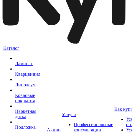
Каталог
Ламинат
Кварцвинил
Линолеум
Ковровые
покрытия
Как куп
Паркетная
Услуги
доска
Ус
Профессиональные
оп
Подложка
Акции
консультации
Ус