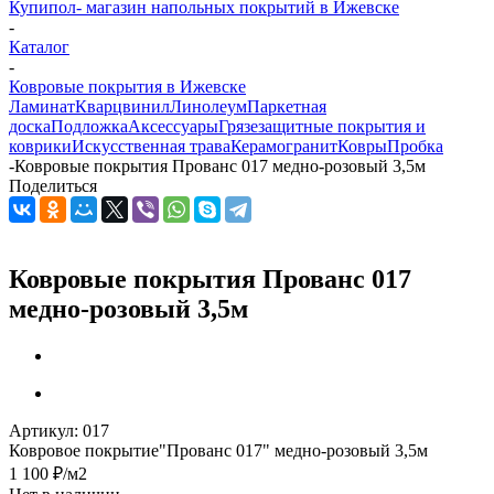
Купипол- магазин напольных покрытий в Ижевске
-
Каталог
-
Ковровые покрытия в Ижевске
Ламинат
Кварцвинил
Линолеум
Паркетная
доска
Подложка
Аксессуары
Грязезащитные покрытия и
коврики
Искусственная трава
Керамогранит
Ковры
Пробка
-
Ковровые покрытия Прованс 017 медно-розовый 3,5м
Поделиться
Ковровые покрытия Прованс 017
медно-розовый 3,5м
Артикул:
017
Ковровое покрытие"Прованс 017" медно-розовый 3,5м
1 100
₽
/м2