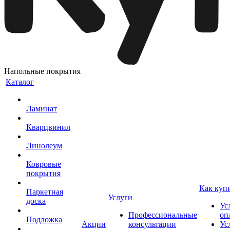
Напольные покрытия
Каталог
Ламинат
Кварцвинил
Линолеум
Ковровые
покрытия
Как куп
Паркетная
Услуги
доска
Ус
Профессиональные
оп
Подложка
Акции
консультации
Ус