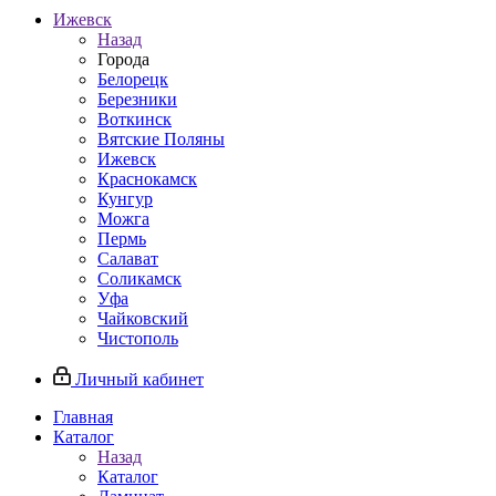
Ижевск
Назад
Города
Белорецк
Березники
Воткинск
Вятские Поляны
Ижевск
Краснокамск
Кунгур
Можга
Пермь
Салават
Соликамск
Уфа
Чайковский
Чистополь
Личный кабинет
Главная
Каталог
Назад
Каталог