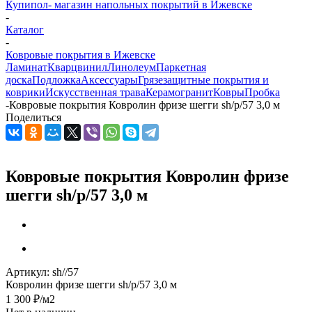
Купипол- магазин напольных покрытий в Ижевске
-
Каталог
-
Ковровые покрытия в Ижевске
Ламинат
Кварцвинил
Линолеум
Паркетная
доска
Подложка
Аксессуары
Грязезащитные покрытия и
коврики
Искусственная трава
Керамогранит
Ковры
Пробка
-
Ковровые покрытия Ковролин фризе шегги sh/p/57 3,0 м
Поделиться
Ковровые покрытия Ковролин фризе
шегги sh/p/57 3,0 м
Артикул:
sh//57
Ковролин фризе шегги sh/p/57 3,0 м
1 300
₽
/м2