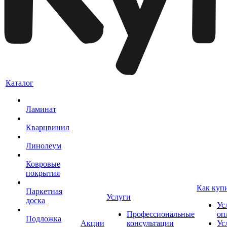
Каталог
Ламинат
Кварцвинил
Линолеум
Ковровые
покрытия
Как куп
Паркетная
Услуги
доска
Ус
Профессиональные
оп
Подложка
Акции
консультации
Ус