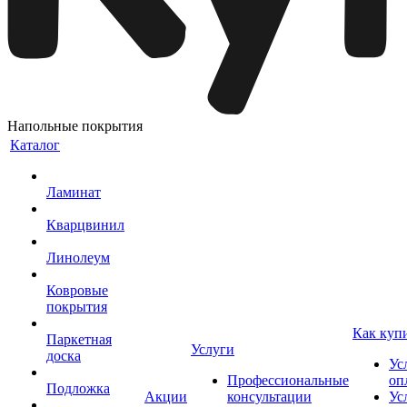
Напольные покрытия
Каталог
Ламинат
Кварцвинил
Линолеум
Ковровые
покрытия
Как куп
Паркетная
Услуги
доска
Ус
Профессиональные
оп
Подложка
Акции
консультации
Ус