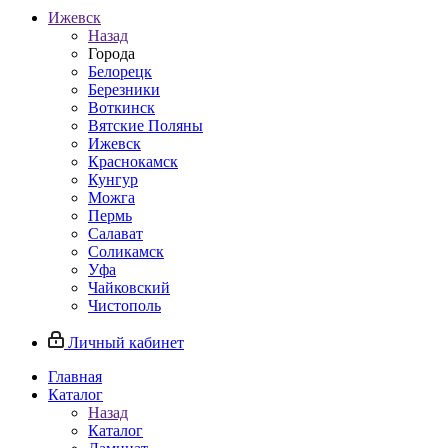
Ижевск
Назад
Города
Белорецк
Березники
Воткинск
Вятские Поляны
Ижевск
Краснокамск
Кунгур
Можга
Пермь
Салават
Соликамск
Уфа
Чайковский
Чистополь
Личный кабинет
Главная
Каталог
Назад
Каталог