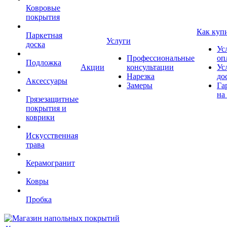
Ковровые
покрытия
Как куп
Паркетная
Услуги
доска
Ус
Профессиональные
оп
Подложка
Акции
консультации
Ус
Нарезка
до
Аксессуары
Замеры
Га
на
Грязезащитные
покрытия и
коврики
Искусственная
трава
Керамогранит
Ковры
Пробка