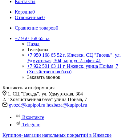
Контакты
Корзина
0
Отложенные
0
Сравнение товаров
0
+7 950 168 65 52
Назад
Телефоны
+7 950 168 65 52
г. Ижевск, СЦ "Гвоздь", ул.
Удмуртская, 304, корпус 2, офис 41
+7 922 501 63 11
г. Ижевск, улица Пойма, 7
(Хозяйственная база)
Заказать звонок
Контактная информация
1. СЦ "Гвоздь", ул. Удмуртская, 304
2. "Хозяйственная база" улица Пойма, 7
gvozd@kupipol.ru
hozbaza@kupipol.ru
Вконтакте
Telegram
Купипол- магазин напольных покрытий в Ижевске