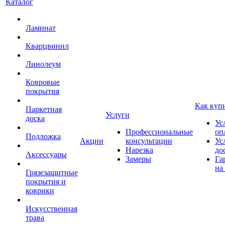
Каталог
Ламинат
Кварцвинил
Линолеум
Ковровые
покрытия
Как куп
Паркетная
Услуги
доска
Ус
Профессиональные
оп
Подложка
Акции
консультации
Ус
Нарезка
до
Аксессуары
Замеры
Га
на
Грязезащитные
покрытия и
коврики
Искусственная
трава