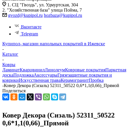
1. СЦ "Гвоздь", ул. Удмуртская, 304
2. "Хозяйственная база" улица Пойма, 7
gvozd@kupipol.ru
hozbaza@kupipol.ru
Вконтакте
Telegram
Купипол- магазин напольных покрытий в Ижевске
-
Каталог
-
Ковры
Ламинат
Кварцвинил
Линолеум
Ковровые покрытия
Паркетная
доска
Подложка
Аксессуары
Грязезащитные покрытия и
коврики
Искусственная трава
Керамогранит
Пробка
-
Ковер Декора (Сизаль) 52311_50522 0,6*1,1(0,66)_Прямой
Поделиться
Ковер Декора (Сизаль) 52311_50522
0,6*1,1(0,66)_Прямой