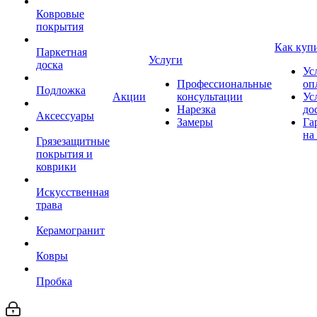
Ковровые
покрытия
Как куп
Паркетная
Услуги
доска
Ус
Профессиональные
оп
Подложка
Акции
консультации
Ус
Нарезка
до
Аксессуары
Замеры
Га
на
Грязезащитные
покрытия и
коврики
Искусственная
трава
Керамогранит
Ковры
Пробка