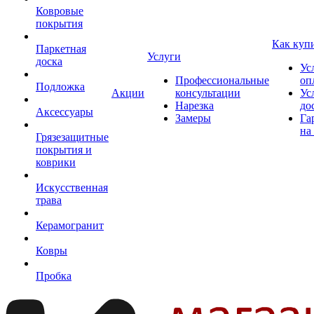
Ковровые
покрытия
Как куп
Паркетная
Услуги
доска
Ус
Профессиональные
оп
Подложка
Акции
консультации
Ус
Нарезка
до
Аксессуары
Замеры
Га
на
Грязезащитные
покрытия и
коврики
Искусственная
трава
Керамогранит
Ковры
Пробка