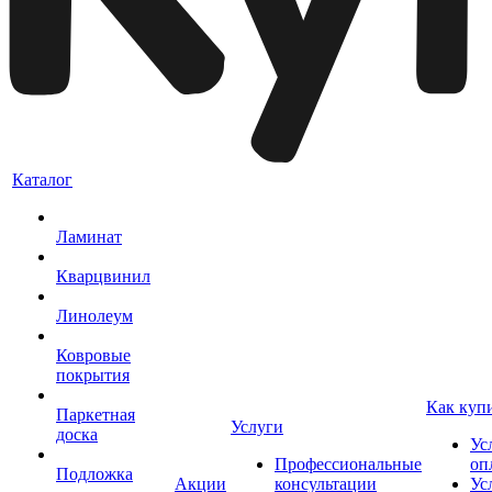
Каталог
Ламинат
Кварцвинил
Линолеум
Ковровые
покрытия
Как куп
Паркетная
Услуги
доска
Ус
Профессиональные
оп
Подложка
Акции
консультации
Ус