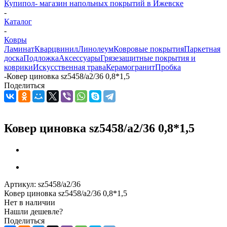
Купипол- магазин напольных покрытий в Ижевске
-
Каталог
-
Ковры
Ламинат
Кварцвинил
Линолеум
Ковровые покрытия
Паркетная
доска
Подложка
Аксессуары
Грязезащитные покрытия и
коврики
Искусственная трава
Керамогранит
Пробка
-
Ковер циновка sz5458/a2/36 0,8*1,5
Поделиться
Ковер циновка sz5458/a2/36 0,8*1,5
Артикул:
sz5458/a2/36
Ковер циновка sz5458/a2/36 0,8*1,5
Нет в наличии
Нашли дешевле?
Поделиться