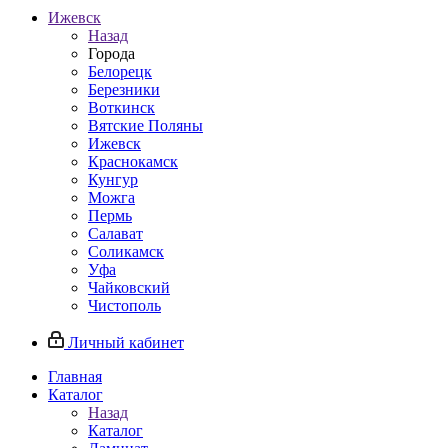
Ижевск
Назад
Города
Белорецк
Березники
Воткинск
Вятские Поляны
Ижевск
Краснокамск
Кунгур
Можга
Пермь
Салават
Соликамск
Уфа
Чайковский
Чистополь
Личный кабинет
Главная
Каталог
Назад
Каталог