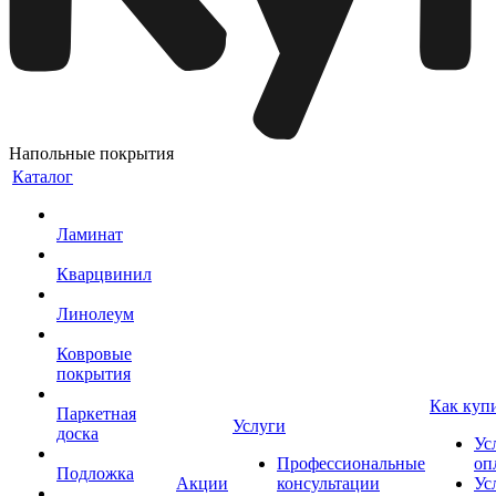
Напольные покрытия
Каталог
Ламинат
Кварцвинил
Линолеум
Ковровые
покрытия
Как куп
Паркетная
Услуги
доска
Ус
Профессиональные
оп
Подложка
Акции
консультации
Ус