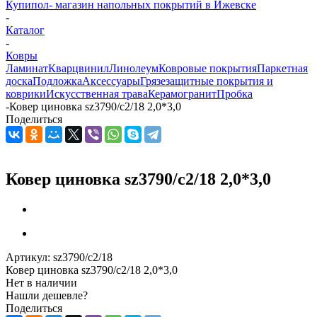
Купипол- магазин напольных покрытий в Ижевске
-
Каталог
-
Ковры
Ламинат
Кварцвинил
Линолеум
Ковровые покрытия
Паркетная
доска
Подложка
Аксессуары
Грязезащитные покрытия и
коврики
Искусственная трава
Керамогранит
Пробка
-
Ковер циновка sz3790/c2/18 2,0*3,0
Поделиться
Ковер циновка sz3790/c2/18 2,0*3,0
Артикул:
sz3790/c2/18
Ковер циновка sz3790/c2/18 2,0*3,0
Нет в наличии
Нашли дешевле?
Поделиться