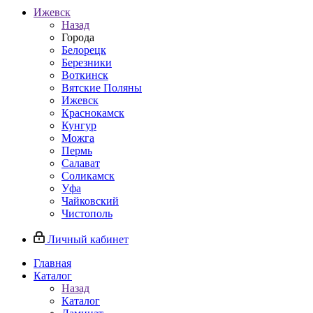
Ижевск
Назад
Города
Белорецк
Березники
Воткинск
Вятские Поляны
Ижевск
Краснокамск
Кунгур
Можга
Пермь
Салават
Соликамск
Уфа
Чайковский
Чистополь
Личный кабинет
Главная
Каталог
Назад
Каталог