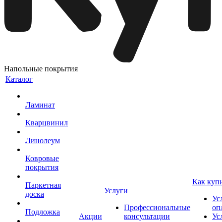
Напольные покрытия
Каталог
Ламинат
Кварцвинил
Линолеум
Ковровые
покрытия
Как куп
Паркетная
Услуги
доска
Ус
Профессиональные
оп
Подложка
Акции
консультации
Ус