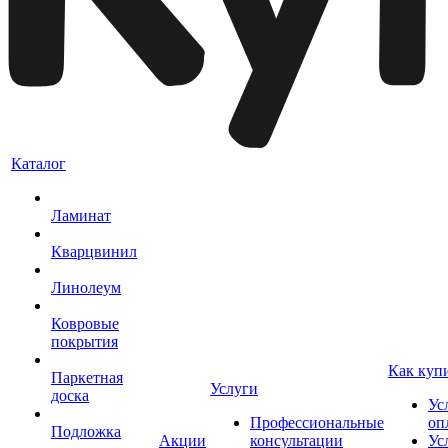
Каталог
Ламинат
Кварцвинил
Линолеум
Ковровые
покрытия
Как куп
Паркетная
Услуги
доска
Ус
Профессиональные
оп
Подложка
Акции
консультации
Ус