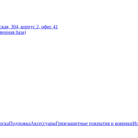
ская, 304, корпус 2, офис 41
венная база)
оска
Подложка
Аксессуары
Грязезащитные покрытия и коврики
Ис