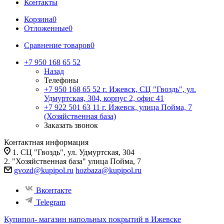
Контакты
Корзина
0
Отложенные
0
Сравнение товаров
0
+7 950 168 65 52
Назад
Телефоны
+7 950 168 65 52
г. Ижевск, СЦ "Гвоздь", ул.
Удмуртская, 304, корпус 2, офис 41
+7 922 501 63 11
г. Ижевск, улица Пойма, 7
(Хозяйственная база)
Заказать звонок
Контактная информация
1. СЦ "Гвоздь", ул. Удмуртская, 304
2. "Хозяйственная база" улица Пойма, 7
gvozd@kupipol.ru
hozbaza@kupipol.ru
Вконтакте
Telegram
Купипол- магазин напольных покрытий в Ижевске