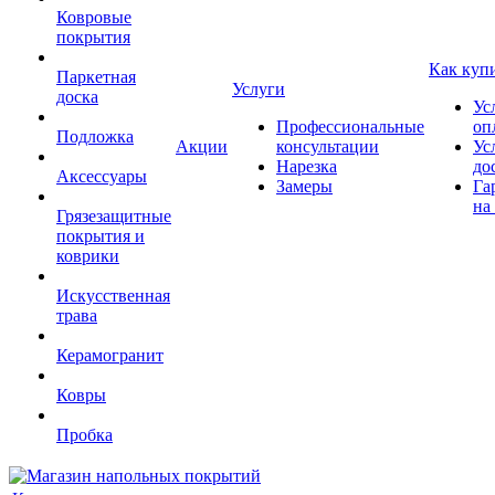
Ковровые
покрытия
Как куп
Паркетная
Услуги
доска
Ус
Профессиональные
оп
Подложка
Акции
консультации
Ус
Нарезка
до
Аксессуары
Замеры
Га
на
Грязезащитные
покрытия и
коврики
Искусственная
трава
Керамогранит
Ковры
Пробка