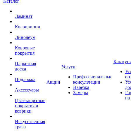
Каталог
Ламинат
Кварцвинил
Линолеум
Ковровые
покрытия
Как куп
Паркетная
Услуги
доска
Ус
Профессиональные
оп
Подложка
Акции
консультации
Ус
Нарезка
до
Аксессуары
Замеры
Га
на
Грязезащитные
покрытия и
коврики
Искусственная
трава