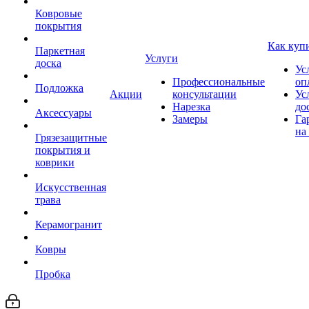
Ковровые
покрытия
Как куп
Паркетная
Услуги
доска
Ус
Профессиональные
оп
Подложка
Акции
консультации
Ус
Нарезка
до
Аксессуары
Замеры
Га
на
Грязезащитные
покрытия и
коврики
Искусственная
трава
Керамогранит
Ковры
Пробка