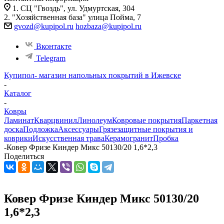
1. СЦ "Гвоздь", ул. Удмуртская, 304
2. "Хозяйственная база" улица Пойма, 7
gvozd@kupipol.ru
hozbaza@kupipol.ru
Вконтакте
Telegram
Купипол- магазин напольных покрытий в Ижевске
-
Каталог
-
Ковры
Ламинат
Кварцвинил
Линолеум
Ковровые покрытия
Паркетная
доска
Подложка
Аксессуары
Грязезащитные покрытия и
коврики
Искусственная трава
Керамогранит
Пробка
-
Ковер Фризе Киндер Микс 50130/20 1,6*2,3
Поделиться
Ковер Фризе Киндер Микс 50130/20
1,6*2,3