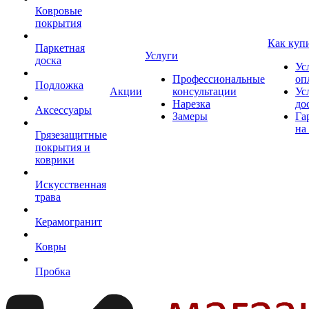
Ковровые
покрытия
Как куп
Паркетная
Услуги
доска
Ус
Профессиональные
оп
Подложка
Акции
консультации
Ус
Нарезка
до
Аксессуары
Замеры
Га
на
Грязезащитные
покрытия и
коврики
Искусственная
трава
Керамогранит
Ковры
Пробка