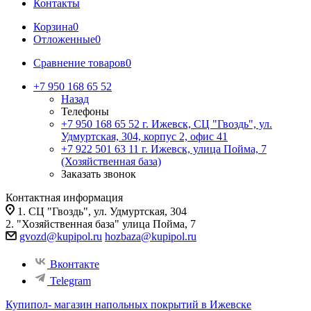
Контакты
Корзина
0
Отложенные
0
Сравнение товаров
0
+7 950 168 65 52
Назад
Телефоны
+7 950 168 65 52
г. Ижевск, СЦ "Гвоздь", ул.
Удмуртская, 304, корпус 2, офис 41
+7 922 501 63 11
г. Ижевск, улица Пойма, 7
(Хозяйственная база)
Заказать звонок
Контактная информация
1. СЦ "Гвоздь", ул. Удмуртская, 304
2. "Хозяйственная база" улица Пойма, 7
gvozd@kupipol.ru
hozbaza@kupipol.ru
Вконтакте
Telegram
Купипол- магазин напольных покрытий в Ижевске