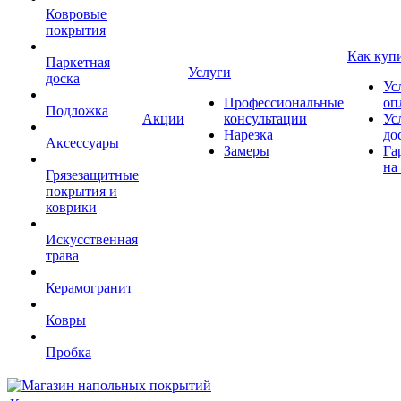
Ковровые
покрытия
Как куп
Паркетная
Услуги
доска
Ус
Профессиональные
оп
Подложка
Акции
консультации
Ус
Нарезка
до
Аксессуары
Замеры
Га
на
Грязезащитные
покрытия и
коврики
Искусственная
трава
Керамогранит
Ковры
Пробка