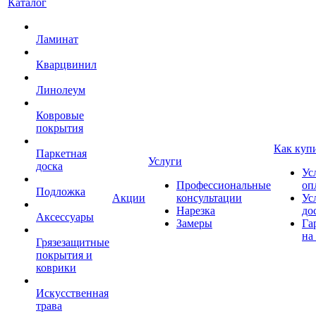
Каталог
Ламинат
Кварцвинил
Линолеум
Ковровые
покрытия
Как куп
Паркетная
Услуги
доска
Ус
Профессиональные
оп
Подложка
Акции
консультации
Ус
Нарезка
до
Аксессуары
Замеры
Га
на
Грязезащитные
покрытия и
коврики
Искусственная
трава