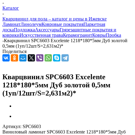
-
Каталог
-
Кварцвинил для пола – каталог и цены в Ижевске
Ламинат
Линолеум
Ковровые покрытия
Паркетная
доска
Подложка
Аксессуары
Грязезащитные покрытия и
коврики
Искусственная трава
Керамогранит
Ковры
Пробка
-
Кварцвинил SPC6603 Excelente 1218*180*5мм Дуб золотой
0,5мм (1уп/12шт/S=2,631м2)*
Поделиться
Кварцвинил SPC6603 Excelente
1218*180*5мм Дуб золотой 0,5мм
(1уп/12шт/S=2,631м2)*
Артикул:
SPC6603
Виниловый ламинат SPC6603 Excelente 1218*180*5мм Дуб